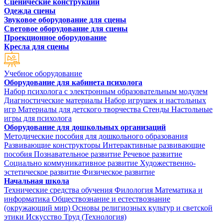
Сценические конструкции
Одежда сцены
Звуковое оборудование для сцены
Световое оборудование для сцены
Проекционное оборудование
Кресла для сцены
Учебное оборудование
Оборудование для кабинета психолога
Набор психолога с электронным образовательным модулем
Диагностические материалы
Набор игрушек и настольных
игр
Материалы для детского творчества
Стенды
Настольные
игры для психолога
Оборудование для дошкольных организаций
Методические пособия для дошкольного образования
Развивающие конструкторы
Интерактивные развивающие
пособия
Познавательное развитие
Речевое развитие
Социально коммуникативное развитие
Художественно-
эстетическое развитие
Физическое развитие
Начальная школа
Технические средства обучения
Филология
Математика и
информатика
Обществознание и естествознание
(окружающий мир)
Основы религиозных культур и светской
этики
Искусство
Труд (Технология)