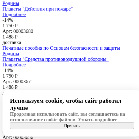
Родины
Плакаты "Действия при пожаре"
Подробнее
-14%
1 750 Р
Арт: 00003680
1 488
Р
доставка
Печатные пособия по Основам безопасности и защиты
Родины
Плакаты "Средства противовоздушной обороны"
Подробнее
-14%
1 750 Р
Арт: 00003671
1 488
Р
доставка
Печатные пособия по Основам безопасности и защиты
Используем cookie, чтобы сайт работал
Родины
лучше
Плакаты "Средства индивидуальной защиты органов
Продолжая использовать сайт, вы соглашаетесь на
дыхания"
использование cookie файлов.
Узнать подробнее
Подробнее
-15%
Принять
6 913 Р
Арт: 00003656