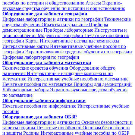
пособия по истории и обществознанию
Атласы
Экранно-
звуковые средства обучения по истории и обществознанию
Оборудование для кабинета географии
Цифровые лаборатории и датчики по географии
Технические
средства обучения
Объекты натуральные
Приборы
демонстрационные
Приборы лабораторные
Инструменты и
приспособления
Модели по географии
Печатные пособия по
географии
Карты
Интерактивные наглядные комплексы
Интерактивные карты
Интерактивные учебные пособия по
географии
Экранно-звуковые средства обучения по географии
Цифровая лаборатория по географии
Оборудование для кабинета математики
Технические средства обучения
Оборудование общего
назначения
Интерактивные наглядные комплексы по
математике
Интерактивные учебные пособия по математике
Печатные пособия по математике
Приборы для демонстраций
Лабораторные наборы
Экранно-звуковые средства обучения
по математике
Оборудование кабинета информатики
Печатные пособия по информатике
Интерактивные учебные
пособия
Оборудование для кабинета ОБЗР
Цифровые лаборатории и датчики по Основам безопасности и
защиты родины
Печатные пособия по Основам безопасности
и защиты Родины
Интерактивные учебные пособия по ОБЗР