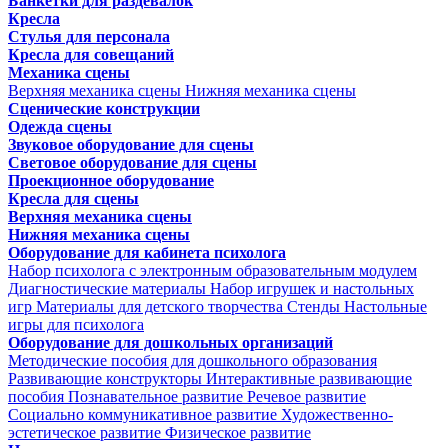
Банкетки для раздевалок
Кресла
Стулья для персонала
Кресла для совещаний
Механика сцены
Верхняя механика сцены
Нижняя механика сцены
Сценические конструкции
Одежда сцены
Звуковое оборудование для сцены
Световое оборудование для сцены
Проекционное оборудование
Кресла для сцены
Верхняя механика сцены
Нижняя механика сцены
Оборудование для кабинета психолога
Набор психолога с электронным образовательным модулем
Диагностические материалы
Набор игрушек и настольных
игр
Материалы для детского творчества
Стенды
Настольные
игры для психолога
Оборудование для дошкольных организаций
Методические пособия для дошкольного образования
Развивающие конструкторы
Интерактивные развивающие
пособия
Познавательное развитие
Речевое развитие
Социально коммуникативное развитие
Художественно-
эстетическое развитие
Физическое развитие