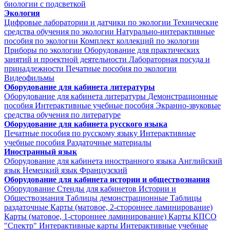
биологии с подсветкой
Экология
Цифровые лаборатории и датчики по экологии
Технические
средства обучения по экологии
Натурально-интерактивные
пособия по экологии
Комплект коллекций по экологии
Приборы по экологии
Оборудование для практических
занятий и проектной деятельности
Лабораторная посуда и
принадлежности
Печатные пособия по экологии
Видеофильмы
Оборудование для кабинета литературы
Оборудование для кабинета литературы
Демонстрационные
пособия
Интерактивные учебные пособия
Экранно-звуковые
средства обучения по литературе
Оборудование для кабинета русского языка
Печатные пособия по русскому языку
Интерактивные
учебные пособия
Раздаточные материалы
Иностранный язык
Оборудование для кабинета иностранного языка
Английский
язык
Немецкий язык
Французский
Оборудование для кабинета истории и обществознания
Оборудование
Стенды для кабинетов Истории и
Обществознания
Таблицы демонстрационные
Таблицы
раздаточные
Карты (матовое, 2-стороннее ламинирование)
Карты (матовое, 1-стороннее ламинирование)
Карты КПСО
"Спектр"
Интерактивные карты
Интерактивные учебные