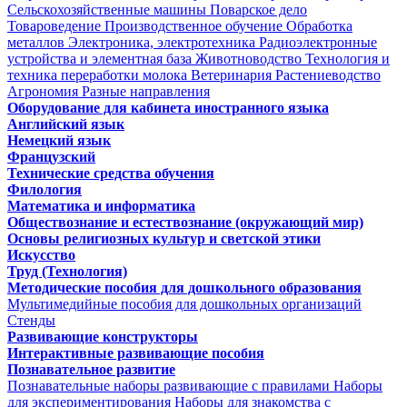
Сельскохозяйственные машины
Поварское дело
Товароведение
Производственное обучение
Обработка
металлов
Электроника, электротехника
Радиоэлектронные
устройства и элементная база
Животноводство
Технология и
техника переработки молока
Ветеринария
Растениеводство
Агрономия
Разные направления
Оборудование для кабинета иностранного языка
Английский язык
Немецкий язык
Французский
Технические средства обучения
Филология
Математика и информатика
Обществознание и естествознание (окружающий мир)
Основы религиозных культур и светской этики
Искусство
Труд (Технология)
Методические пособия для дошкольного образования
Мультимедийные пособия для дошкольных организаций
Стенды
Развивающие конструкторы
Интерактивные развивающие пособия
Познавательное развитие
Познавательные наборы развивающие с правилами
Наборы
для экспериментирования
Наборы для знакомства с