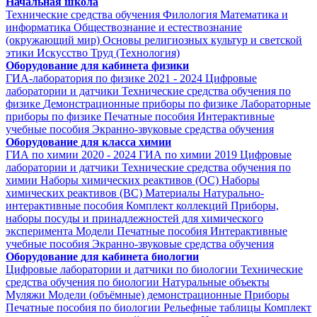
Начальная школа
Технические средства обучения
Филология
Математика и
информатика
Обществознание и естествознание
(окружающий мир)
Основы религиозных культур и светской
этики
Искусство
Труд (Технология)
Оборудование для кабинета физики
ГИА-лаборатория по физике 2021 - 2024
Цифровые
лаборатории и датчики
Технические средства обучения по
физике
Демонстрационные приборы по физике
Лабораторные
приборы по физике
Печатные пособия
Интерактивные
учебные пособия
Экранно-звуковые средства обучения
Оборудование для класса химии
ГИА по химии 2020 - 2024
ГИА по химии 2019
Цифровые
лаборатории и датчики
Технические средства обучения по
химии
Наборы химических реактивов (ОС)
Наборы
химических реактивов (ВС)
Материалы
Натурально-
интерактивные пособия
Комплект коллекций
Приборы,
наборы посуды и принадлежностей для химического
эксперимента
Модели
Печатные пособия
Интерактивные
учебные пособия
Экранно-звуковые средства обучения
Оборудование для кабинета биологии
Цифровые лаборатории и датчики по биологии
Технические
средства обучения по биологии
Натуральные объекты
Муляжи
Модели (объёмные) демонстрационные
Приборы
Печатные пособия по биологии
Рельефные таблицы
Комплект