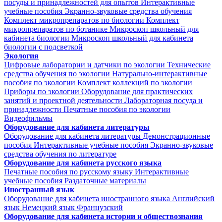
посуды и принадлежностей для опытов
Интерактивные
учебные пособия
Экранно-звуковые средства обучения
Комплект микропрепаратов по биологии
Комплект
микропрепаратов по ботанике
Микроскоп школьный для
кабинета биологии
Микроскоп школьный для кабинета
биологии с подсветкой
Экология
Цифровые лаборатории и датчики по экологии
Технические
средства обучения по экологии
Натурально-интерактивные
пособия по экологии
Комплект коллекций по экологии
Приборы по экологии
Оборудование для практических
занятий и проектной деятельности
Лабораторная посуда и
принадлежности
Печатные пособия по экологии
Видеофильмы
Оборудование для кабинета литературы
Оборудование для кабинета литературы
Демонстрационные
пособия
Интерактивные учебные пособия
Экранно-звуковые
средства обучения по литературе
Оборудование для кабинета русского языка
Печатные пособия по русскому языку
Интерактивные
учебные пособия
Раздаточные материалы
Иностранный язык
Оборудование для кабинета иностранного языка
Английский
язык
Немецкий язык
Французский
Оборудование для кабинета истории и обществознания