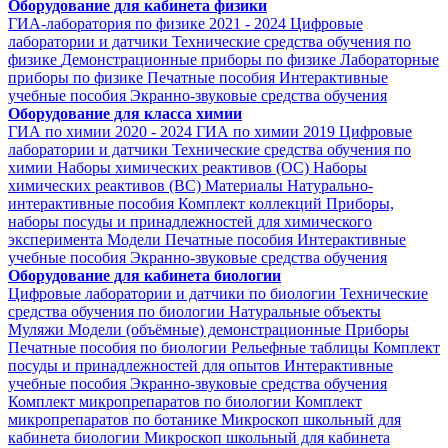
Оборудование для кабинета физики
ГИА-лаборатория по физике 2021 - 2024
Цифровые
лаборатории и датчики
Технические средства обучения по
физике
Демонстрационные приборы по физике
Лабораторные
приборы по физике
Печатные пособия
Интерактивные
учебные пособия
Экранно-звуковые средства обучения
Оборудование для класса химии
ГИА по химии 2020 - 2024
ГИА по химии 2019
Цифровые
лаборатории и датчики
Технические средства обучения по
химии
Наборы химических реактивов (ОС)
Наборы
химических реактивов (ВС)
Материалы
Натурально-
интерактивные пособия
Комплект коллекций
Приборы,
наборы посуды и принадлежностей для химического
эксперимента
Модели
Печатные пособия
Интерактивные
учебные пособия
Экранно-звуковые средства обучения
Оборудование для кабинета биологии
Цифровые лаборатории и датчики по биологии
Технические
средства обучения по биологии
Натуральные объекты
Муляжи
Модели (объёмные) демонстрационные
Приборы
Печатные пособия по биологии
Рельефные таблицы
Комплект
посуды и принадлежностей для опытов
Интерактивные
учебные пособия
Экранно-звуковые средства обучения
Комплект микропрепаратов по биологии
Комплект
микропрепаратов по ботанике
Микроскоп школьный для
кабинета биологии
Микроскоп школьный для кабинета