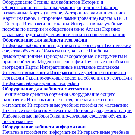
Оборудование
Стенды для кабинетов Истории и
Обществознания
Таблицы демонстрационные
Таблицы
раздаточные
Карты (матовое, 2-стороннее ламинирование)
Карты (матовое, 1-стороннее ламинирование)
Карты КПСО
"Спектр"
Интерактивные карты
Интерактивные учебные
пособия по истории и обществознанию
Атласы
Экранно-
звуковые средства обучения по истории и обществознанию
Оборудование для кабинета географии
Цифровые лаборатории и датчики по географии
Технические
средства обучения
Объекты натуральные
Приборы
демонстрационные
Приборы лабораторные
Инструменты и
приспособления
Модели по географии
Печатные пособия по
географии
Карты
Интерактивные наглядные комплексы
Интерактивные карты
Интерактивные учебные пособия по
географии
Экранно-звуковые средства обучения по географии
Цифровая лаборатория по географии
Оборудование для кабинета математики
Технические средства обучения
Оборудование общего
назначения
Интерактивные наглядные комплексы по
математике
Интерактивные учебные пособия по математике
Печатные пособия по математике
Приборы для демонстраций
Лабораторные наборы
Экранно-звуковые средства обучения
по математике
Оборудование кабинета информатики
Печатные пособия по информатике
Интерактивные учебные