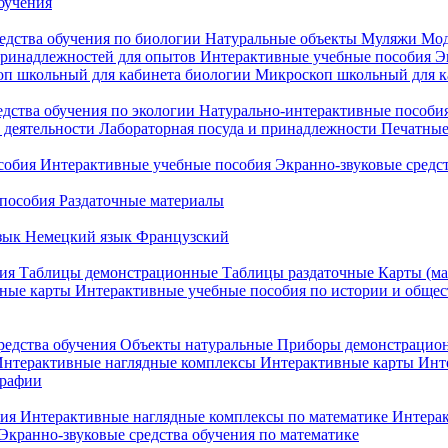
бучения
едства обучения по биологии
Натуральные объекты
Муляжи
Мод
принадлежностей для опытов
Интерактивные учебные пособия
Э
п школьный для кабинета биологии
Микроскоп школьный для ка
едства обучения по экологии
Натурально-интерактивные пособия
 деятельности
Лабораторная посуда и принадлежности
Печатные
собия
Интерактивные учебные пособия
Экранно-звуковые средст
пособия
Раздаточные материалы
зык
Немецкий язык
Французский
ия
Таблицы демонстрационные
Таблицы раздаточные
Карты (ма
ные карты
Интерактивные учебные пособия по истории и обще
редства обучения
Объекты натуральные
Приборы демонстрацио
нтерактивные наглядные комплексы
Интерактивные карты
Инт
графии
ния
Интерактивные наглядные комплексы по математике
Интерак
Экранно-звуковые средства обучения по математике