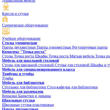
Дошкольная мебель
Кресла и стулья
Сценическое оборудование
Учебное оборудование
Столы ученические
Парты двухместные
Парты одноместные
Регулируемые парты
Комплекс "Точка роста"
Столы Точка роста
Шкафы Точка роста
Мягкая мебель Точка ро
Мебель для школьной столовой
Столы для школьной столовой
Стулья для столовой
Шкафы и ту
Мебель для специализированного класса
Трибуны и тумбы
Тумбы
Мебель для библиотеки
Стеллажи для библиотеки
Стол-кафедра для библиотеки
Мебель для раздевалок
Вешалки
Банкетки и диваны
Школьные стулья
Школьные стулья пластиковые
Парты двухместные