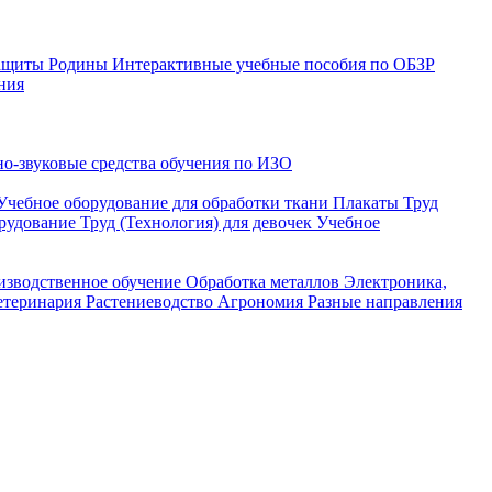
защиты Родины
Интерактивные учебные пособия по ОБЗР
ния
о-звуковые средства обучения по ИЗО
Учебное оборудование для обработки ткани
Плакаты Труд
рудование Труд (Технология) для девочек
Учебное
изводственное обучение
Обработка металлов
Электроника,
етеринария
Растениеводство
Агрономия
Разные направления