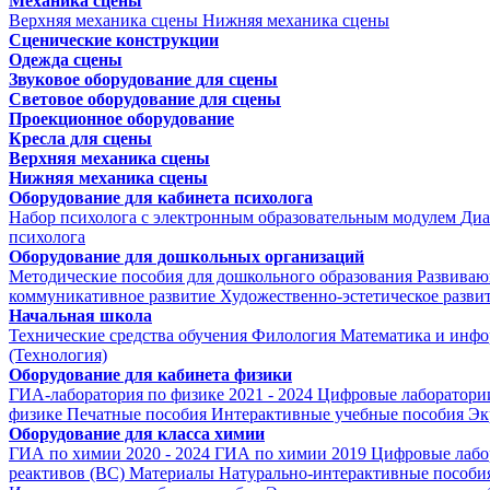
Механика сцены
Верхняя механика сцены
Нижняя механика сцены
Сценические конструкции
Одежда сцены
Звуковое оборудование для сцены
Световое оборудование для сцены
Проекционное оборудование
Кресла для сцены
Верхняя механика сцены
Нижняя механика сцены
Оборудование для кабинета психолога
Набор психолога с электронным образовательным модулем
Диа
психолога
Оборудование для дошкольных организаций
Методические пособия для дошкольного образования
Развиваю
коммуникативное развитие
Художественно-эстетическое разви
Начальная школа
Технические средства обучения
Филология
Математика и инфо
(Технология)
Оборудование для кабинета физики
ГИА-лаборатория по физике 2021 - 2024
Цифровые лаборатории
физике
Печатные пособия
Интерактивные учебные пособия
Эк
Оборудование для класса химии
ГИА по химии 2020 - 2024
ГИА по химии 2019
Цифровые лабо
реактивов (ВС)
Материалы
Натурально-интерактивные пособи