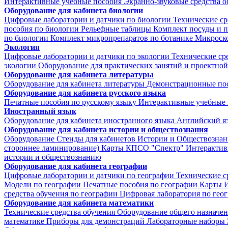
Интерактивные учебные пособия
Экранно-звуковые средства о
Оборудование для кабинета биологии
Цифровые лаборатории и датчики по биологии
Технические ср
пособия по биологии
Рельефные таблицы
Комплект посуды и 
по биологии
Комплект микропрепаратов по ботанике
Микроско
Экология
Цифровые лаборатории и датчики по экологии
Технические ср
экологии
Оборудование для практических занятий и проектной
Оборудование для кабинета литературы
Оборудование для кабинета литературы
Демонстрационные по
Оборудование для кабинета русского языка
Печатные пособия по русскому языку
Интерактивные учебные 
Иностранный язык
Оборудование для кабинета иностранного языка
Английский я
Оборудование для кабинета истории и обществознания
Оборудование
Стенды для кабинетов Истории и Обществознан
стороннее ламинирование)
Карты КПСО "Спектр"
Интерактив
истории и обществознанию
Оборудование для кабинета географии
Цифровые лаборатории и датчики по географии
Технические с
Модели по географии
Печатные пособия по географии
Карты
И
средства обучения по географии
Цифровая лаборатория по гео
Оборудование для кабинета математики
Технические средства обучения
Оборудование общего назначе
математике
Приборы для демонстраций
Лабораторные наборы