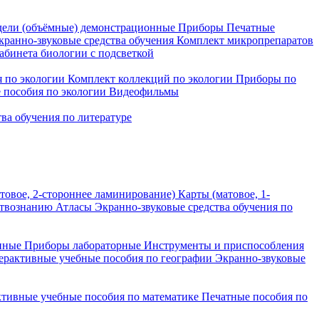
ели (объёмные) демонстрационные
Приборы
Печатные
кранно-звуковые средства обучения
Комплект микропрепаратов
бинета биологии с подсветкой
 по экологии
Комплект коллекций по экологии
Приборы по
 пособия по экологии
Видеофильмы
ва обучения по литературе
товое, 2-стороннее ламинирование)
Карты (матовое, 1-
ствознанию
Атласы
Экранно-звуковые средства обучения по
нные
Приборы лабораторные
Инструменты и приспособления
ерактивные учебные пособия по географии
Экранно-звуковые
тивные учебные пособия по математике
Печатные пособия по