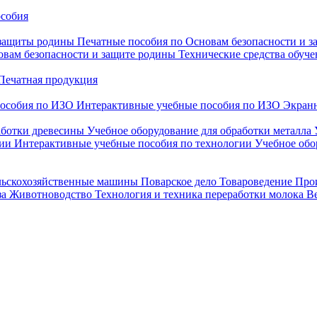
особия
 защиты родины
Печатные пособия по Основам безопасности и 
овам безопасности и защите родины
Технические средства обуче
Печатная продукция
особия по ИЗО
Интерактивные учебные пособия по ИЗО
Экранн
аботки древесины
Учебное оборудование для обработки металла
гии
Интерактивные учебные пособия по технологии
Учебное обо
льскохозяйственные машины
Поварское дело
Товароведение
Про
за
Животноводство
Технология и техника переработки молока
В