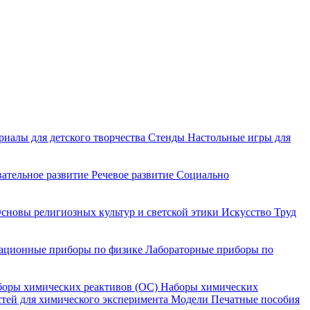
риалы для детского творчества
Стенды
Настольные игры для
ательное развитие
Речевое развитие
Социально
сновы религиозных культур и светской этики
Искусство
Труд
ационные приборы по физике
Лабораторные приборы по
оры химических реактивов (ОС)
Наборы химических
тей для химического эксперимента
Модели
Печатные пособия