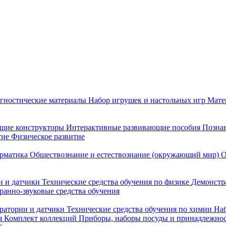
гностические материалы
Набор игрушек и настольных игр
Мате
щие конструкторы
Интерактивные развивающие пособия
Познав
тие
Физическое развитие
рматика
Обществознание и естествознание (окружающий мир)
О
 и датчики
Технические средства обучения по физике
Демонстр
ранно-звуковые средства обучения
ратории и датчики
Технические средства обучения по химии
Наб
я
Комплект коллекций
Приборы, наборы посуды и принадлежнос