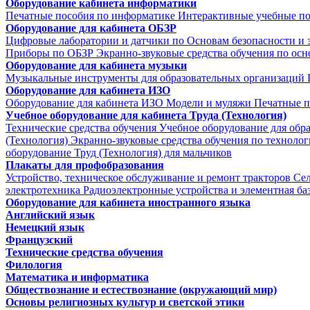
Оборудование кабинета информатики
Печатные пособия по информатике
Интерактивные учебные п
Оборудование для кабинета ОБЗР
Цифровые лаборатории и датчики по Основам безопасности и
Приборы по ОБЗР
Экранно-звуковые средства обучения по осн
Оборудование для кабинета музыки
Музыкальные инструменты для образовательных организаций
Оборудование для кабинета ИЗО
Оборудование для кабинета ИЗО
Модели и муляжи
Печатные п
Учебное оборудование для кабинета Труда (Технология)
Технические средства обучения
Учебное оборудование для обр
(Технология)
Экранно-звуковые средства обучения по техноло
оборудование Труд (Технология) для мальчиков
Плакаты для профобразования
Устройство, техническое обслуживание и ремонт тракторов
Се
электротехника
Радиоэлектронные устройства и элементная ба
Оборудование для кабинета иностранного языка
Английский язык
Немецкий язык
Французский
Технические средства обучения
Филология
Математика и информатика
Обществознание и естествознание (окружающий мир)
Основы религиозных культур и светской этики