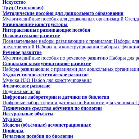
Искусство
Труд (Технология)
Методические пособия для дошкольного образования
Мультимедийные пособия для дошкольных организаций
Стенд
Развивающие конструкторы
Интерактивные развивающие пособия
Познавательное развитие
Познавательные наборы развивающие с правилами
Наборы для
представлений
Наборы для конструирования
Наборы с функци
Речевое развитие
Мультимедийные пособия по речевому развитию
Наборы для р
Социально коммуникативное развитие
Наборы развивающие с правилами для дошкольных организац
Художественно-эстетическое развитие
Музыка
ИЗО
Набор для конструирования
Физическое развитие
Подвижные игры
Цифровые лаборатории и датчики по биологии
Цифровые лаборатории и датчики по Биологии для учеников
Ц
Технические средства обучения по биологии
Натуральные объекты
Муляжи
Модели (объёмные) демонстрационные
Приборы
Печатные пособия по биологии