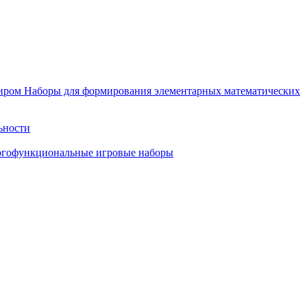
иром
Наборы для формирования элементарных математических
ьности
гофункциональные игровые наборы