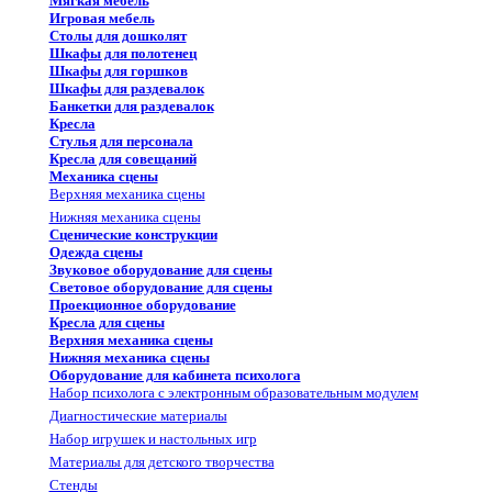
Мягкая мебель
Игровая мебель
Столы для дошколят
Шкафы для полотенец
Шкафы для горшков
Шкафы для раздевалок
Банкетки для раздевалок
Кресла
Стулья для персонала
Кресла для совещаний
Механика сцены
Верхняя механика сцены
Нижняя механика сцены
Сценические конструкции
Одежда сцены
Звуковое оборудование для сцены
Световое оборудование для сцены
Проекционное оборудование
Кресла для сцены
Верхняя механика сцены
Нижняя механика сцены
Оборудование для кабинета психолога
Набор психолога с электронным образовательным модулем
Диагностические материалы
Набор игрушек и настольных игр
Материалы для детского творчества
Стенды