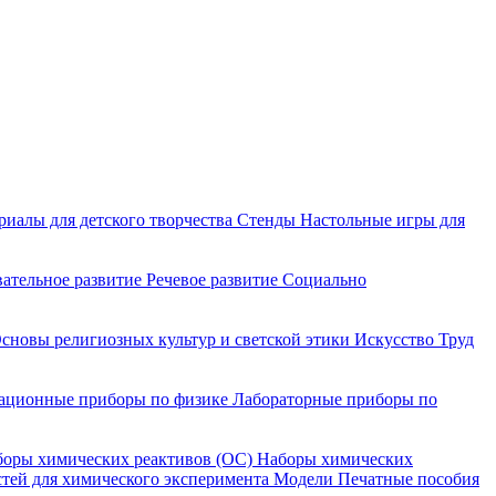
риалы для детского творчества
Стенды
Настольные игры для
ательное развитие
Речевое развитие
Социально
сновы религиозных культур и светской этики
Искусство
Труд
ационные приборы по физике
Лабораторные приборы по
оры химических реактивов (ОС)
Наборы химических
тей для химического эксперимента
Модели
Печатные пособия