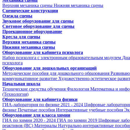
Механика сцены
Верхняя механика сцены
Нижняя механика сцены
Сценические конструкции
Одежда сцены
Звуковое оборудование для сцены
Световое оборудование для сцены
Проекционное оборудование
Кресла для сцены
Верхняя механика сцены
Нижняя механика сцены
Оборудование для кабинета психолога
Набор психолога с электронным образовательным модулем
Диа
психолога
Оборудование для дошкольных организаций
Методические пособия для дошкольного образования
Развиваю
коммуникативное развитие
Художественно-эстетическое разви
Начальная школа
Технические средства обучения
Филология
Математика и инфо
(Технология)
Оборудование для кабинета физики
ГИА-лаборатория по физике 2021 - 2024
Цифровые лаборатории
физике
Печатные пособия
Интерактивные учебные пособия
Эк
Оборудование для класса химии
ГИА по химии 2020 - 2024
ГИА по химии 2019
Цифровые лабо
реактивов (ВС)
Материалы
Натурально-интерактивные пособи