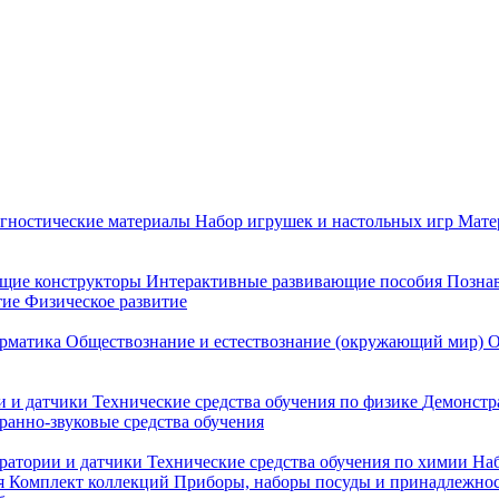
гностические материалы
Набор игрушек и настольных игр
Мате
щие конструкторы
Интерактивные развивающие пособия
Познав
тие
Физическое развитие
рматика
Обществознание и естествознание (окружающий мир)
О
 и датчики
Технические средства обучения по физике
Демонстр
ранно-звуковые средства обучения
ратории и датчики
Технические средства обучения по химии
Наб
я
Комплект коллекций
Приборы, наборы посуды и принадлежнос