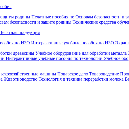
особия
 защиты родины
Печатные пособия по Основам безопасности и 
овам безопасности и защите родины
Технические средства обуче
Печатная продукция
особия по ИЗО
Интерактивные учебные пособия по ИЗО
Экранн
аботки древесины
Учебное оборудование для обработки металла
гии
Интерактивные учебные пособия по технологии
Учебное обо
льскохозяйственные машины
Поварское дело
Товароведение
Про
за
Животноводство
Технология и техника переработки молока
В