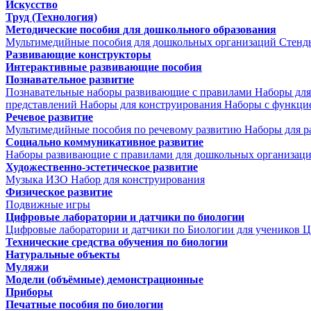
Искусство
Труд (Технология)
Методические пособия для дошкольного образования
Мультимедийные пособия для дошкольных организаций
Стенд
Развивающие конструкторы
Интерактивные развивающие пособия
Познавательное развитие
Познавательные наборы развивающие с правилами
Наборы для
представлений
Наборы для конструирования
Наборы с функци
Речевое развитие
Мультимедийные пособия по речевому развитию
Наборы для р
Социально коммуникативное развитие
Наборы развивающие с правилами для дошкольных организац
Художественно-эстетическое развитие
Музыка
ИЗО
Набор для конструирования
Физическое развитие
Подвижные игры
Цифровые лаборатории и датчики по биологии
Цифровые лаборатории и датчики по Биологии для учеников
Ц
Технические средства обучения по биологии
Натуральные объекты
Муляжи
Модели (объёмные) демонстрационные
Приборы
Печатные пособия по биологии