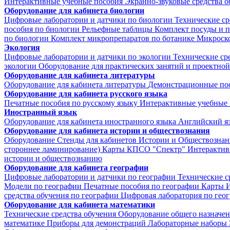
Интерактивные учебные пособия
Экранно-звуковые средства о
Оборудование для кабинета биологии
Цифровые лаборатории и датчики по биологии
Технические ср
пособия по биологии
Рельефные таблицы
Комплект посуды и 
по биологии
Комплект микропрепаратов по ботанике
Микроско
Экология
Цифровые лаборатории и датчики по экологии
Технические ср
экологии
Оборудование для практических занятий и проектной
Оборудование для кабинета литературы
Оборудование для кабинета литературы
Демонстрационные по
Оборудование для кабинета русского языка
Печатные пособия по русскому языку
Интерактивные учебные 
Иностранный язык
Оборудование для кабинета иностранного языка
Английский я
Оборудование для кабинета истории и обществознания
Оборудование
Стенды для кабинетов Истории и Обществознан
стороннее ламинирование)
Карты КПСО "Спектр"
Интерактив
истории и обществознанию
Оборудование для кабинета географии
Цифровые лаборатории и датчики по географии
Технические с
Модели по географии
Печатные пособия по географии
Карты
И
средства обучения по географии
Цифровая лаборатория по гео
Оборудование для кабинета математики
Технические средства обучения
Оборудование общего назначе
математике
Приборы для демонстраций
Лабораторные наборы