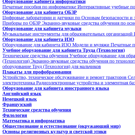
Оборудование кабинета информатики
Печатные пособия по информатике
Интерактивные учебные п
Оборудование для кабинета ОБЗР
Цифровые лаборатории и датчики по Основам безопасности и
Приборы по ОБЗР
Экранно-звуковые средства обучения по осн
Оборудование для кабинета музыки
Музыкальные инструменты для образовательных организаций
Оборудование для кабинета ИЗО
Оборудование для кабинета ИЗО
Модели и муляжи
Печатные п
Учебное оборудование для кабинета Труда (Технология)
Технические средства обучения
Учебное оборудование для обр
(Технология)
Экранно-звуковые средства обучения по техноло
оборудование Труд (Технология) для мальчиков
Плакаты для профобразования
Устройство, техническое обслуживание и ремонт тракторов
Се
электротехника
Радиоэлектронные устройства и элементная ба
Оборудование для кабинета иностранного языка
Английский язык
Немецкий язык
Французский
Технические средства обучения
Филология
Математика и информатика
Обществознание и естествознание (окружающий мир)
Основы религиозных культур и светской этики