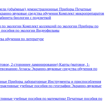
ели (объёмные) демонстрационные
Приборы
Печатные
кранно-звуковые средства обучения
Комплект микропрепаратов
бинета биологии с подсветкой
 по экологии
Комплект коллекций по экологии
Приборы по
 пособия по экологии
Видеофильмы
ва обучения по литературе
товое, 2-стороннее ламинирование)
Карты (матовое, 1-
ствознанию
Атласы
Экранно-звуковые средства обучения по
нные
Приборы лабораторные
Инструменты и приспособления
ерактивные учебные пособия по географии
Экранно-звуковые
тивные учебные пособия по математике
Печатные пособия по