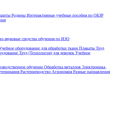
защиты Родины
Интерактивные учебные пособия по ОБЗР
ния
о-звуковые средства обучения по ИЗО
Учебное оборудование для обработки ткани
Плакаты Труд
рудование Труд (Технология) для девочек
Учебное
изводственное обучение
Обработка металлов
Электроника,
етеринария
Растениеводство
Агрономия
Разные направления