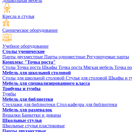
Дошкольная мебель
Кресла и стулья
Сценическое оборудование
Учебное оборудование
Столы ученические
Парты двухместные
Парты одноместные
Регулируемые парты
Комплекс "Точка роста"
Столы Точка роста
Шкафы Точка роста
Мягкая мебель Точка ро
Мебель для школьной столовой
Столы для школьной столовой
Стулья для столовой
Шкафы и ту
Мебель для специализированного класса
Трибуны и тумбы
Тумбы
Мебель для библиотеки
Стеллажи для библиотеки
Стол-кафедра для библиотеки
Мебель для раздевалок
Вешалки
Банкетки и диваны
Школьные стулья
Школьные стулья пластиковые
Парты двухместные