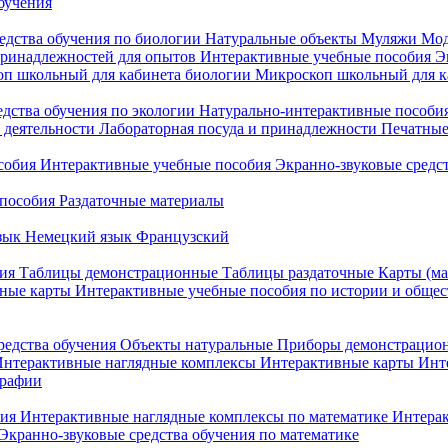
бучения
едства обучения по биологии
Натуральные объекты
Муляжи
Мод
принадлежностей для опытов
Интерактивные учебные пособия
Э
п школьный для кабинета биологии
Микроскоп школьный для ка
едства обучения по экологии
Натурально-интерактивные пособия
 деятельности
Лабораторная посуда и принадлежности
Печатные
собия
Интерактивные учебные пособия
Экранно-звуковые средст
пособия
Раздаточные материалы
зык
Немецкий язык
Французский
ия
Таблицы демонстрационные
Таблицы раздаточные
Карты (ма
ные карты
Интерактивные учебные пособия по истории и обще
редства обучения
Объекты натуральные
Приборы демонстрацио
нтерактивные наглядные комплексы
Интерактивные карты
Инт
графии
ния
Интерактивные наглядные комплексы по математике
Интерак
Экранно-звуковые средства обучения по математике