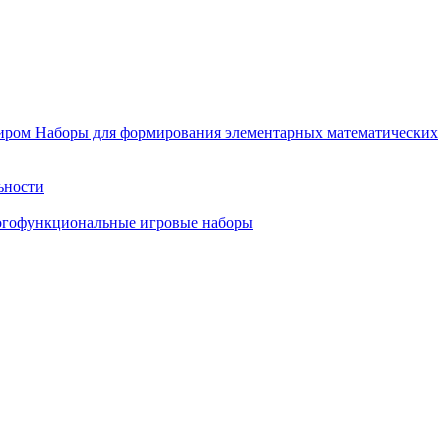
иром
Наборы для формирования элементарных математических
ьности
гофункциональные игровые наборы