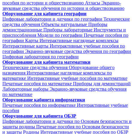
пособия по истории и обществознанию
Атласы
Экранно-
звуковые средства обучения по истории и обществознанию
Оборудование для кабинета географии
Цифровые лаборатории и датчики по географии
Технические
средства обучения
Объекты натуральные
Приборы
демонстрационные
Приборы лабораторные
Инструменты и
приспособления
Модели по географии
Печатные пособия по
географии
Карты
Интерактивные наглядные комплексы
Интерактивные карты
Интерактивные учебные пособия по
географии
Экранно-звуковые средства обучения по географии
Цифровая лаборатория по географии
Оборудование для кабинета математики
Технические средства обучения
Оборудование общего
назначения
Интерактивные наглядные комплексы по
математике
Интерактивные учебные пособия по математике
Печатные пособия по математике
Приборы для демонстраций
Лабораторные наборы
Экранно-звуковые средства обучения
по математике
Оборудование кабинета информатики
Печатные пособия по информатике
Интерактивные учебные
пособия
Оборудование для кабинета ОБЗР
Цифровые лаборатории и датчики по Основам безопасности и
защиты родины
Печатные пособия по Основам безопасности
и защиты Родины
Интерактивные учебные пособия по ОБЗР