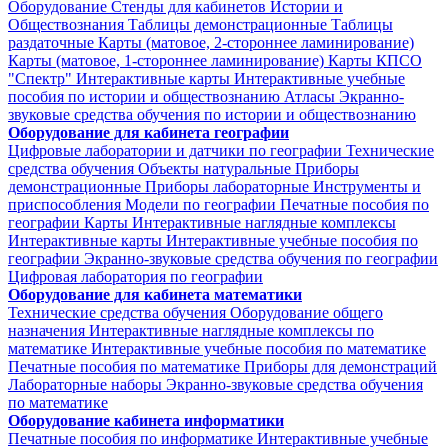
Оборудование
Стенды для кабинетов Истории и
Обществознания
Таблицы демонстрационные
Таблицы
раздаточные
Карты (матовое, 2-стороннее ламинирование)
Карты (матовое, 1-стороннее ламинирование)
Карты КПСО
"Спектр"
Интерактивные карты
Интерактивные учебные
пособия по истории и обществознанию
Атласы
Экранно-
звуковые средства обучения по истории и обществознанию
Оборудование для кабинета географии
Цифровые лаборатории и датчики по географии
Технические
средства обучения
Объекты натуральные
Приборы
демонстрационные
Приборы лабораторные
Инструменты и
приспособления
Модели по географии
Печатные пособия по
географии
Карты
Интерактивные наглядные комплексы
Интерактивные карты
Интерактивные учебные пособия по
географии
Экранно-звуковые средства обучения по географии
Цифровая лаборатория по географии
Оборудование для кабинета математики
Технические средства обучения
Оборудование общего
назначения
Интерактивные наглядные комплексы по
математике
Интерактивные учебные пособия по математике
Печатные пособия по математике
Приборы для демонстраций
Лабораторные наборы
Экранно-звуковые средства обучения
по математике
Оборудование кабинета информатики
Печатные пособия по информатике
Интерактивные учебные