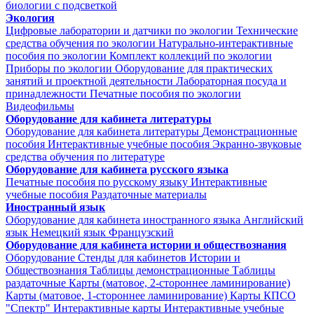
биологии с подсветкой
Экология
Цифровые лаборатории и датчики по экологии
Технические
средства обучения по экологии
Натурально-интерактивные
пособия по экологии
Комплект коллекций по экологии
Приборы по экологии
Оборудование для практических
занятий и проектной деятельности
Лабораторная посуда и
принадлежности
Печатные пособия по экологии
Видеофильмы
Оборудование для кабинета литературы
Оборудование для кабинета литературы
Демонстрационные
пособия
Интерактивные учебные пособия
Экранно-звуковые
средства обучения по литературе
Оборудование для кабинета русского языка
Печатные пособия по русскому языку
Интерактивные
учебные пособия
Раздаточные материалы
Иностранный язык
Оборудование для кабинета иностранного языка
Английский
язык
Немецкий язык
Французский
Оборудование для кабинета истории и обществознания
Оборудование
Стенды для кабинетов Истории и
Обществознания
Таблицы демонстрационные
Таблицы
раздаточные
Карты (матовое, 2-стороннее ламинирование)
Карты (матовое, 1-стороннее ламинирование)
Карты КПСО
"Спектр"
Интерактивные карты
Интерактивные учебные