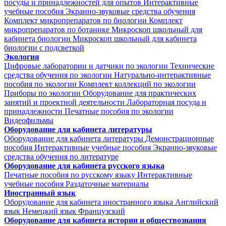
посуды и принадлежностей для опытов
Интерактивные
учебные пособия
Экранно-звуковые средства обучения
Комплект микропрепаратов по биологии
Комплект
микропрепаратов по ботанике
Микроскоп школьный для
кабинета биологии
Микроскоп школьный для кабинета
биологии с подсветкой
Экология
Цифровые лаборатории и датчики по экологии
Технические
средства обучения по экологии
Натурально-интерактивные
пособия по экологии
Комплект коллекций по экологии
Приборы по экологии
Оборудование для практических
занятий и проектной деятельности
Лабораторная посуда и
принадлежности
Печатные пособия по экологии
Видеофильмы
Оборудование для кабинета литературы
Оборудование для кабинета литературы
Демонстрационные
пособия
Интерактивные учебные пособия
Экранно-звуковые
средства обучения по литературе
Оборудование для кабинета русского языка
Печатные пособия по русскому языку
Интерактивные
учебные пособия
Раздаточные материалы
Иностранный язык
Оборудование для кабинета иностранного языка
Английский
язык
Немецкий язык
Французский
Оборудование для кабинета истории и обществознания