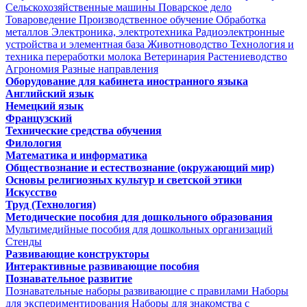
Сельскохозяйственные машины
Поварское дело
Товароведение
Производственное обучение
Обработка
металлов
Электроника, электротехника
Радиоэлектронные
устройства и элементная база
Животноводство
Технология и
техника переработки молока
Ветеринария
Растениеводство
Агрономия
Разные направления
Оборудование для кабинета иностранного языка
Английский язык
Немецкий язык
Французский
Технические средства обучения
Филология
Математика и информатика
Обществознание и естествознание (окружающий мир)
Основы религиозных культур и светской этики
Искусство
Труд (Технология)
Методические пособия для дошкольного образования
Мультимедийные пособия для дошкольных организаций
Стенды
Развивающие конструкторы
Интерактивные развивающие пособия
Познавательное развитие
Познавательные наборы развивающие с правилами
Наборы
для экспериментирования
Наборы для знакомства с