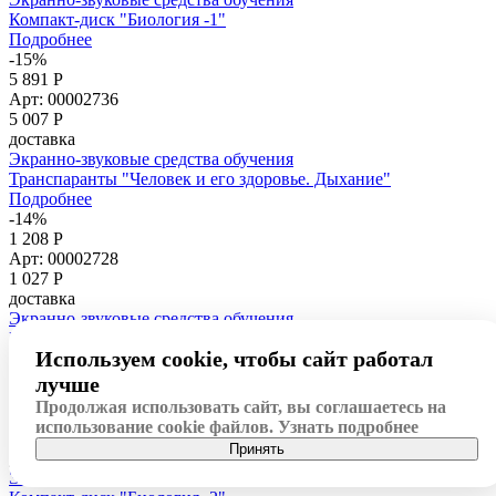
Компакт-диск "Биология -1"
Подробнее
-15%
5 891 Р
Арт: 00002736
5 007
Р
доставка
Экранно-звуковые средства обучения
Транспаранты "Человек и его здоровье. Дыхание"
Подробнее
-14%
1 208 Р
Арт: 00002728
1 027
Р
доставка
Экранно-звуковые средства обучения
Компакт-диск "Земля. Происхождение человека"
Используем cookie, чтобы сайт работал
Подробнее
-14%
лучше
1 208 Р
Продолжая использовать сайт, вы соглашаетесь на
Арт: 00002724
использование cookie файлов.
Узнать подробнее
1 027
Р
Принять
доставка
Экранно-звуковые средства обучения