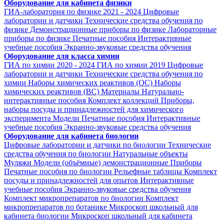
Оборудование для кабинета физики
ГИА-лаборатория по физике 2021 - 2024
Цифровые
лаборатории и датчики
Технические средства обучения по
физике
Демонстрационные приборы по физике
Лабораторные
приборы по физике
Печатные пособия
Интерактивные
учебные пособия
Экранно-звуковые средства обучения
Оборудование для класса химии
ГИА по химии 2020 - 2024
ГИА по химии 2019
Цифровые
лаборатории и датчики
Технические средства обучения по
химии
Наборы химических реактивов (ОС)
Наборы
химических реактивов (ВС)
Материалы
Натурально-
интерактивные пособия
Комплект коллекций
Приборы,
наборы посуды и принадлежностей для химического
эксперимента
Модели
Печатные пособия
Интерактивные
учебные пособия
Экранно-звуковые средства обучения
Оборудование для кабинета биологии
Цифровые лаборатории и датчики по биологии
Технические
средства обучения по биологии
Натуральные объекты
Муляжи
Модели (объёмные) демонстрационные
Приборы
Печатные пособия по биологии
Рельефные таблицы
Комплект
посуды и принадлежностей для опытов
Интерактивные
учебные пособия
Экранно-звуковые средства обучения
Комплект микропрепаратов по биологии
Комплект
микропрепаратов по ботанике
Микроскоп школьный для
кабинета биологии
Микроскоп школьный для кабинета