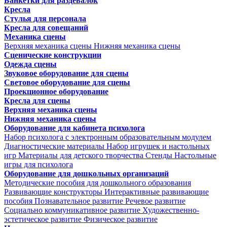
Банкетки для раздевалок
Кресла
Стулья для персонала
Кресла для совещаний
Механика сцены
Верхняя механика сцены
Нижняя механика сцены
Сценические конструкции
Одежда сцены
Звуковое оборудование для сцены
Световое оборудование для сцены
Проекционное оборудование
Кресла для сцены
Верхняя механика сцены
Нижняя механика сцены
Оборудование для кабинета психолога
Набор психолога с электронным образовательным модулем
Диагностические материалы
Набор игрушек и настольных
игр
Материалы для детского творчества
Стенды
Настольные
игры для психолога
Оборудование для дошкольных организаций
Методические пособия для дошкольного образования
Развивающие конструкторы
Интерактивные развивающие
пособия
Познавательное развитие
Речевое развитие
Социально коммуникативное развитие
Художественно-
эстетическое развитие
Физическое развитие