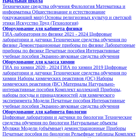
Начальная школа
Технические средства обучения
Филология
Математика и
информатика
Обществознание и естествознание
(окружающий мир)
Основы религиозных культур и светской
этики
Искусство
Труд (Технология)
Оборудование для кабинета физики
ГИА-лаборатория по физике 2021 - 2024
Цифровые
лаборатории и датчики
Технические средства обучения по
физике
Демонстрационные приборы по физике
Лабораторные
приборы по физике
Печатные пособия
Интерактивные
учебные пособия
Экранно-звуковые средства обучения
Оборудование для класса химии
ГИА по химии 2020 - 2024
ГИА по химии 2019
Цифровые
лаборатории и датчики
Технические средства обучения по
химии
Наборы химических реактивов (ОС)
Наборы
химических реактивов (ВС)
Материалы
Натурально-
интерактивные пособия
Комплект коллекций
Приборы,
наборы посуды и принадлежностей для химического
эксперимента
Модели
Печатные пособия
Интерактивные
учебные пособия
Экранно-звуковые средства обучения
Оборудование для кабинета биологии
Цифровые лаборатории и датчики по биологии
Технические
средства обучения по биологии
Натуральные объекты
Муляжи
Модели (объёмные) демонстрационные
Приборы
Печатные пособия по биологии
Рельефные таблицы
Комплект