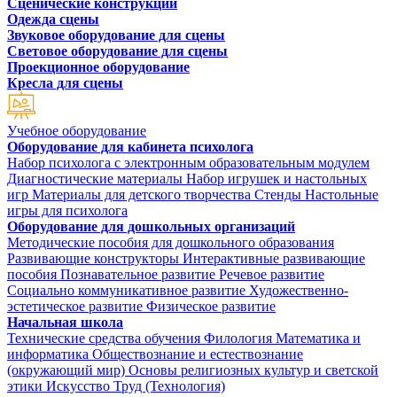
Сценические конструкции
Одежда сцены
Звуковое оборудование для сцены
Световое оборудование для сцены
Проекционное оборудование
Кресла для сцены
Учебное оборудование
Оборудование для кабинета психолога
Набор психолога с электронным образовательным модулем
Диагностические материалы
Набор игрушек и настольных
игр
Материалы для детского творчества
Стенды
Настольные
игры для психолога
Оборудование для дошкольных организаций
Методические пособия для дошкольного образования
Развивающие конструкторы
Интерактивные развивающие
пособия
Познавательное развитие
Речевое развитие
Социально коммуникативное развитие
Художественно-
эстетическое развитие
Физическое развитие
Начальная школа
Технические средства обучения
Филология
Математика и
информатика
Обществознание и естествознание
(окружающий мир)
Основы религиозных культур и светской
этики
Искусство
Труд (Технология)