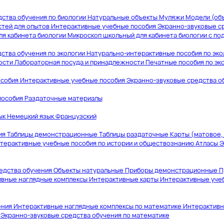
ства обучения по биологии
Натуральные объекты
Муляжи
Модели (об
тей для опытов
Интерактивные учебные пособия
Экранно-звуковые с
я кабинета биологии
Микроскоп школьный для кабинета биологии с по
ства обучения по экологии
Натурально-интерактивные пособия по эко
ости
Лабораторная посуда и принадлежности
Печатные пособия по эк
собия
Интерактивные учебные пособия
Экранно-звуковые средства о
пособия
Раздаточные материалы
ык
Немецкий язык
Французский
ия
Таблицы демонстрационные
Таблицы раздаточные
Карты (матовое,
терактивные учебные пособия по истории и обществознанию
Атласы
Э
едства обучения
Объекты натуральные
Приборы демонстрационные
П
вные наглядные комплексы
Интерактивные карты
Интерактивные учеб
ения
Интерактивные наглядные комплексы по математике
Интерактивн
Экранно-звуковые средства обучения по математике