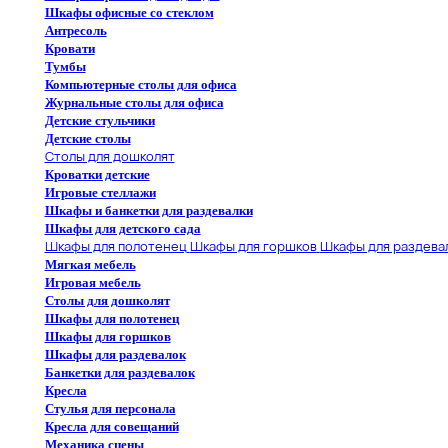
Шкафы офисные со стеклом
Антресоль
Кровати
Тумбы
Компьютерные столы для офиса
Журнальные столы для офиса
Детские стульчики
Детские столы
Столы для дошколят
Кроватки детские
Игровые стеллажи
Шкафы и банкетки для раздевалки
Шкафы для детского сада
Шкафы для полотенец
Шкафы для горшков
Шкафы для раздева
Мягкая мебель
Игровая мебель
Столы для дошколят
Шкафы для полотенец
Шкафы для горшков
Шкафы для раздевалок
Банкетки для раздевалок
Кресла
Стулья для персонала
Кресла для совещаний
Механика сцены