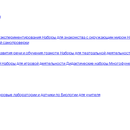
ы
 экспериментирования
Наборы для знакомства с окружающим миром
Н
й самопроверки
звития речи и обучения грамоте
Наборы для театральной деятельнос
й
Наборы для игровой деятельности
Дидактические наборы
Многофунк
ровые лаборатории и датчики по Биологии для учителя