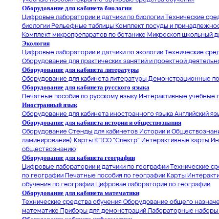
Оборудование для кабинета биологии
Цифровые лаборатории и датчики по биологии
Технические сред
биологии
Рельефные таблицы
Комплект посуды и принадлежнос
Комплект микропрепаратов по ботанике
Микроскоп школьный дл
Экология
Цифровые лаборатории и датчики по экологии
Технические сред
Оборудование для практических занятий и проектной деятельн
Оборудование для кабинета литературы
Оборудование для кабинета литературы
Демонстрационные по
Оборудование для кабинета русского языка
Печатные пособия по русскому языку
Интерактивные учебные 
Иностранный язык
Оборудование для кабинета иностранного языка
Английский яз
Оборудование для кабинета истории и обществознания
Оборудование
Стенды для кабинетов Истории и Обществознан
ламинирование)
Карты КПСО "Спектр"
Интерактивные карты
Ин
обществознанию
Оборудование для кабинета географии
Цифровые лаборатории и датчики по географии
Технические ср
по географии
Печатные пособия по географии
Карты
Интеракти
обучения по географии
Цифровая лаборатория по географии
Оборудование для кабинета математики
Технические средства обучения
Оборудование общего назнач
математике
Приборы для демонстраций
Лабораторные наборы