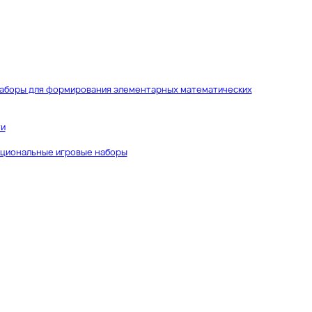
аборы для формирования элементарных математических
ти
циональные игровые наборы