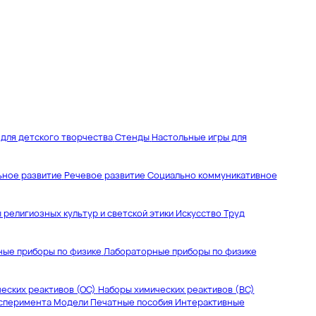
для детского творчества
Стенды
Настольные игры для
ьное развитие
Речевое развитие
Социально коммуникативное
 религиозных культур и светской этики
Искусство
Труд
ые приборы по физике
Лабораторные приборы по физике
еских реактивов (ОС)
Наборы химических реактивов (ВС)
ксперимента
Модели
Печатные пособия
Интерактивные