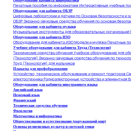
Оборудование кабинета информатики
Печатные пособия по информатике
Интерактивные учебные по
Оборудование для кабинета ОБЗР
Цифровые лаборатории и датчики по Основам безопасности и 
ОБЗР
Экранно-звуковые средства обучения по основам безопа
Оборудование для кабинета музыки
Музыкальные инструменты для образовательных организаций
Оборудование для кабинета ИЗО
Оборудование для кабинета ИЗО
Модели и муляжи
Печатные по
Учебное оборудование для кабинета Труда (Технология)
Технические средства обучения
Учебное оборудование для об
(Технология)
Экранно-звуковые средства обучения по техноло
Труд (Технология) для мальчиков
Плакаты для профобразования
Устройство, техническое обслуживание и ремонт тракторов
Се
электротехника
Радиоэлектронные устройства и элементная б
Оборудование для кабинета иностранного языка
Английский язык
Немецкий язык
Французский
Технические средства обучения
Филология
Математика и информатика
Обществознание и естествознание (окружающий мир)
Основы религиозных культур и светской этики