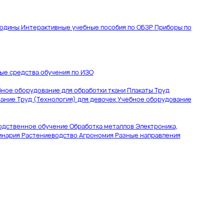
Родины
Интерактивные учебные пособия по ОБЗР
Приборы по
ые средства обучения по ИЗО
ное оборудование для обработки ткани
Плакаты Труд
ание Труд (Технология) для девочек
Учебное оборудование
одственное обучение
Обработка металлов
Электроника,
инария
Растениеводство
Агрономия
Разные направления