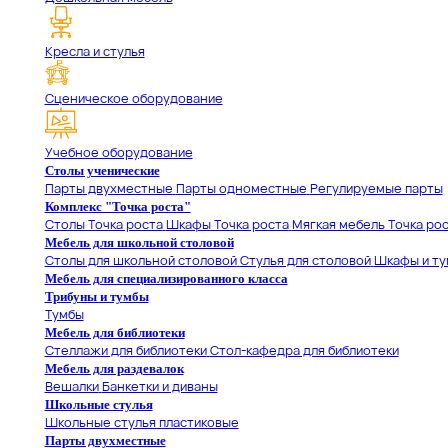
Кресла и стулья
Сценическое оборудование
Учебное оборудование
Столы ученические
Парты двухместные
Парты одноместные
Регулируемые парты
Комплекс "Точка роста"
Столы Точка роста
Шкафы Точка роста
Мягкая мебель Точка ро
Мебель для школьной столовой
Столы для школьной столовой
Стулья для столовой
Шкафы и ту
Мебель для специализированного класса
Трибуны и тумбы
Тумбы
Мебель для библиотеки
Стеллажи для библиотеки
Стол-кафедра для библиотеки
Мебель для раздевалок
Вешалки
Банкетки и диваны
Школьные стулья
Школьные стулья пластиковые
Парты двухместные