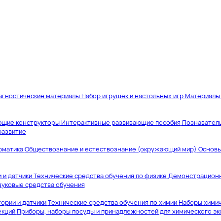
агностические материалы
Набор игрушек и настольных игр
Материалы 
ющие конструкторы
Интерактивные развивающие пособия
Познавател
развитие
рматика
Обществознание и естествознание (окружающий мир)
Основы
 и датчики
Технические средства обучения по физике
Демонстрационн
вуковые средства обучения
ории и датчики
Технические средства обучения по химии
Наборы химич
екций
Приборы, наборы посуды и принадлежностей для химического э