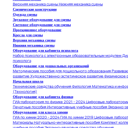
Верхняя механика сцены
Нижняя механика сцены
Сценические конструкции
Одежда сцены
Звуковое оборудование для сцены
Световое оборудование для сцены
Проекционное оборудование
Кресла для сцены
Верхняя механика сцены
Нижняя механика сцены
Оборудование для кабинета психолога
Набор психолога с электронным образовательным модулем
Ди
психолога
Оборудование для дошкольных организаций
Методические пособия для дошкольного образования
Развива
развитие
Художественно-эстетическое развитие
Физическое 
Начальная школа
Технические средства обучения
Филология
Математика и инфо
(Технология)
Оборудование для кабинета физики
ГИА-лаборатория по физике 2021 - 2024
Цифровые лаборатории
Печатные пособия
Интерактивные учебные пособия
Экранно-з
Оборудование для класса химии
ГИА по химии 2020 - 2024
ГИА по химии 2019
Цифровые лаборат
Материалы
Натурально-интерактивные пособия
Комплект колл
учебные пособия
Экранно-звуковые средства обучения