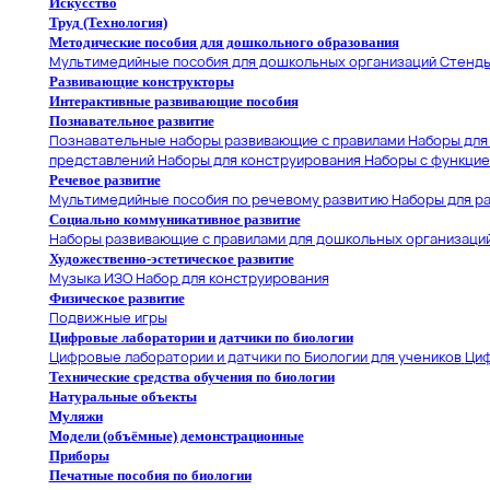
Искусство
Труд (Технология)
Методические пособия для дошкольного образования
Мультимедийные пособия для дошкольных организаций
Стенд
Развивающие конструкторы
Интерактивные развивающие пособия
Познавательное развитие
Познавательные наборы развивающие с правилами
Наборы для
представлений
Наборы для конструирования
Наборы с функцие
Речевое развитие
Мультимедийные пособия по речевому развитию
Наборы для ра
Социально коммуникативное развитие
Наборы развивающие с правилами для дошкольных организаци
Художественно-эстетическое развитие
Музыка
ИЗО
Набор для конструирования
Физическое развитие
Подвижные игры
Цифровые лаборатории и датчики по биологии
Цифровые лаборатории и датчики по Биологии для учеников
Циф
Технические средства обучения по биологии
Натуральные объекты
Муляжи
Модели (объёмные) демонстрационные
Приборы
Печатные пособия по биологии