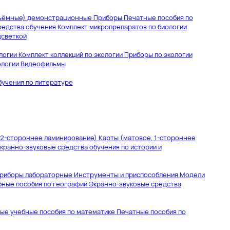
ъёмные) демонстрационные
Приборы
Печатные пособия по
редства обучения
Комплект микропрепаратов по биологии
дсветкой
логии
Комплект коллекций по экологии
Приборы по экологии
ологии
Видеофильмы
бучения по литературе
 2-стороннее ламинирование)
Карты (матовое, 1-стороннее
кранно-звуковые средства обучения по истории и
риборы лабораторные
Инструменты и приспособления
Модели
ные пособия по географии
Экранно-звуковые средства
ые учебные пособия по математике
Печатные пособия по