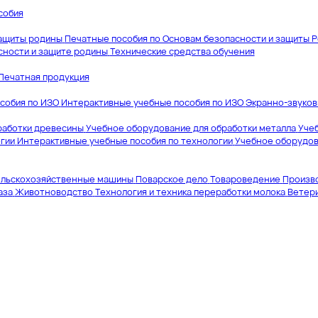
собия
защиты родины
Печатные пособия по Основам безопасности и защиты 
сности и защите родины
Технические средства обучения
Печатная продукция
собия по ИЗО
Интерактивные учебные пособия по ИЗО
Экранно-звуков
работки древесины
Учебное оборудование для обработки металла
Учеб
гии
Интерактивные учебные пособия по технологии
Учебное оборудов
льскохозяйственные машины
Поварское дело
Товароведение
Произв
аза
Животноводство
Технология и техника переработки молока
Ветер