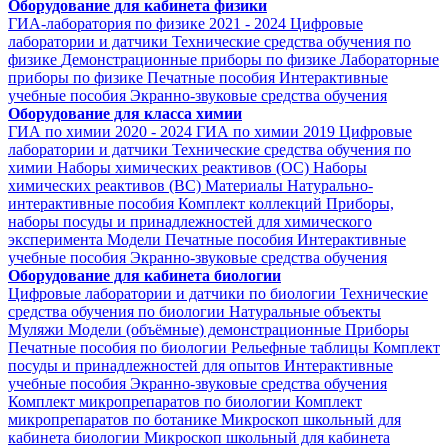
Оборудование для кабинета физики
ГИА-лаборатория по физике 2021 - 2024
Цифровые
лаборатории и датчики
Технические средства обучения по
физике
Демонстрационные приборы по физике
Лабораторные
приборы по физике
Печатные пособия
Интерактивные
учебные пособия
Экранно-звуковые средства обучения
Оборудование для класса химии
ГИА по химии 2020 - 2024
ГИА по химии 2019
Цифровые
лаборатории и датчики
Технические средства обучения по
химии
Наборы химических реактивов (ОС)
Наборы
химических реактивов (ВС)
Материалы
Натурально-
интерактивные пособия
Комплект коллекций
Приборы,
наборы посуды и принадлежностей для химического
эксперимента
Модели
Печатные пособия
Интерактивные
учебные пособия
Экранно-звуковые средства обучения
Оборудование для кабинета биологии
Цифровые лаборатории и датчики по биологии
Технические
средства обучения по биологии
Натуральные объекты
Муляжи
Модели (объёмные) демонстрационные
Приборы
Печатные пособия по биологии
Рельефные таблицы
Комплект
посуды и принадлежностей для опытов
Интерактивные
учебные пособия
Экранно-звуковые средства обучения
Комплект микропрепаратов по биологии
Комплект
микропрепаратов по ботанике
Микроскоп школьный для
кабинета биологии
Микроскоп школьный для кабинета