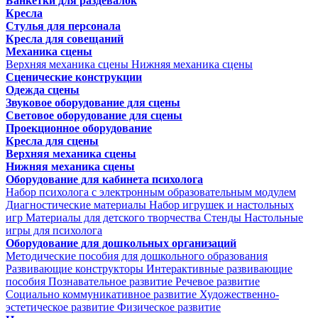
Банкетки для раздевалок
Кресла
Стулья для персонала
Кресла для совещаний
Механика сцены
Верхняя механика сцены
Нижняя механика сцены
Сценические конструкции
Одежда сцены
Звуковое оборудование для сцены
Световое оборудование для сцены
Проекционное оборудование
Кресла для сцены
Верхняя механика сцены
Нижняя механика сцены
Оборудование для кабинета психолога
Набор психолога с электронным образовательным модулем
Диагностические материалы
Набор игрушек и настольных
игр
Материалы для детского творчества
Стенды
Настольные
игры для психолога
Оборудование для дошкольных организаций
Методические пособия для дошкольного образования
Развивающие конструкторы
Интерактивные развивающие
пособия
Познавательное развитие
Речевое развитие
Социально коммуникативное развитие
Художественно-
эстетическое развитие
Физическое развитие