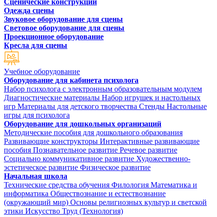
Сценические конструкции
Одежда сцены
Звуковое оборудование для сцены
Световое оборудование для сцены
Проекционное оборудование
Кресла для сцены
Учебное оборудование
Оборудование для кабинета психолога
Набор психолога с электронным образовательным модулем
Диагностические материалы
Набор игрушек и настольных
игр
Материалы для детского творчества
Стенды
Настольные
игры для психолога
Оборудование для дошкольных организаций
Методические пособия для дошкольного образования
Развивающие конструкторы
Интерактивные развивающие
пособия
Познавательное развитие
Речевое развитие
Социально коммуникативное развитие
Художественно-
эстетическое развитие
Физическое развитие
Начальная школа
Технические средства обучения
Филология
Математика и
информатика
Обществознание и естествознание
(окружающий мир)
Основы религиозных культур и светской
этики
Искусство
Труд (Технология)