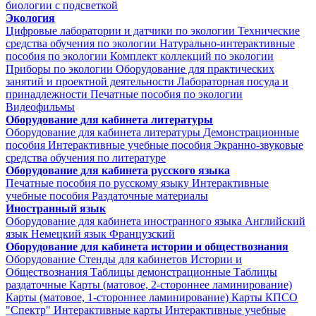
биологии с подсветкой
Экология
Цифровые лаборатории и датчики по экологии
Технические
средства обучения по экологии
Натурально-интерактивные
пособия по экологии
Комплект коллекций по экологии
Приборы по экологии
Оборудование для практических
занятий и проектной деятельности
Лабораторная посуда и
принадлежности
Печатные пособия по экологии
Видеофильмы
Оборудование для кабинета литературы
Оборудование для кабинета литературы
Демонстрационные
пособия
Интерактивные учебные пособия
Экранно-звуковые
средства обучения по литературе
Оборудование для кабинета русского языка
Печатные пособия по русскому языку
Интерактивные
учебные пособия
Раздаточные материалы
Иностранный язык
Оборудование для кабинета иностранного языка
Английский
язык
Немецкий язык
Французский
Оборудование для кабинета истории и обществознания
Оборудование
Стенды для кабинетов Истории и
Обществознания
Таблицы демонстрационные
Таблицы
раздаточные
Карты (матовое, 2-стороннее ламинирование)
Карты (матовое, 1-стороннее ламинирование)
Карты КПСО
"Спектр"
Интерактивные карты
Интерактивные учебные