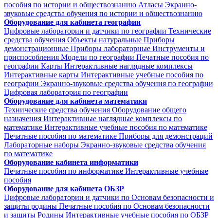
пособия по истории и обществознанию
Атласы
Экранно-
звуковые средства обучения по истории и обществознанию
Оборудование для кабинета географии
Цифровые лаборатории и датчики по географии
Технические
средства обучения
Объекты натуральные
Приборы
демонстрационные
Приборы лабораторные
Инструменты и
приспособления
Модели по географии
Печатные пособия по
географии
Карты
Интерактивные наглядные комплексы
Интерактивные карты
Интерактивные учебные пособия по
географии
Экранно-звуковые средства обучения по географии
Цифровая лаборатория по географии
Оборудование для кабинета математики
Технические средства обучения
Оборудование общего
назначения
Интерактивные наглядные комплексы по
математике
Интерактивные учебные пособия по математике
Печатные пособия по математике
Приборы для демонстраций
Лабораторные наборы
Экранно-звуковые средства обучения
по математике
Оборудование кабинета информатики
Печатные пособия по информатике
Интерактивные учебные
пособия
Оборудование для кабинета ОБЗР
Цифровые лаборатории и датчики по Основам безопасности и
защиты родины
Печатные пособия по Основам безопасности
и защиты Родины
Интерактивные учебные пособия по ОБЗР