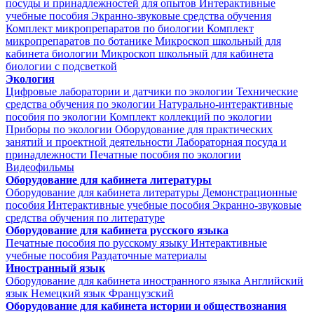
посуды и принадлежностей для опытов
Интерактивные
учебные пособия
Экранно-звуковые средства обучения
Комплект микропрепаратов по биологии
Комплект
микропрепаратов по ботанике
Микроскоп школьный для
кабинета биологии
Микроскоп школьный для кабинета
биологии с подсветкой
Экология
Цифровые лаборатории и датчики по экологии
Технические
средства обучения по экологии
Натурально-интерактивные
пособия по экологии
Комплект коллекций по экологии
Приборы по экологии
Оборудование для практических
занятий и проектной деятельности
Лабораторная посуда и
принадлежности
Печатные пособия по экологии
Видеофильмы
Оборудование для кабинета литературы
Оборудование для кабинета литературы
Демонстрационные
пособия
Интерактивные учебные пособия
Экранно-звуковые
средства обучения по литературе
Оборудование для кабинета русского языка
Печатные пособия по русскому языку
Интерактивные
учебные пособия
Раздаточные материалы
Иностранный язык
Оборудование для кабинета иностранного языка
Английский
язык
Немецкий язык
Французский
Оборудование для кабинета истории и обществознания