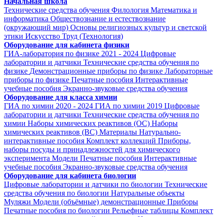
Начальная школа
Технические средства обучения
Филология
Математика и
информатика
Обществознание и естествознание
(окружающий мир)
Основы религиозных культур и светской
этики
Искусство
Труд (Технология)
Оборудование для кабинета физики
ГИА-лаборатория по физике 2021 - 2024
Цифровые
лаборатории и датчики
Технические средства обучения по
физике
Демонстрационные приборы по физике
Лабораторные
приборы по физике
Печатные пособия
Интерактивные
учебные пособия
Экранно-звуковые средства обучения
Оборудование для класса химии
ГИА по химии 2020 - 2024
ГИА по химии 2019
Цифровые
лаборатории и датчики
Технические средства обучения по
химии
Наборы химических реактивов (ОС)
Наборы
химических реактивов (ВС)
Материалы
Натурально-
интерактивные пособия
Комплект коллекций
Приборы,
наборы посуды и принадлежностей для химического
эксперимента
Модели
Печатные пособия
Интерактивные
учебные пособия
Экранно-звуковые средства обучения
Оборудование для кабинета биологии
Цифровые лаборатории и датчики по биологии
Технические
средства обучения по биологии
Натуральные объекты
Муляжи
Модели (объёмные) демонстрационные
Приборы
Печатные пособия по биологии
Рельефные таблицы
Комплект