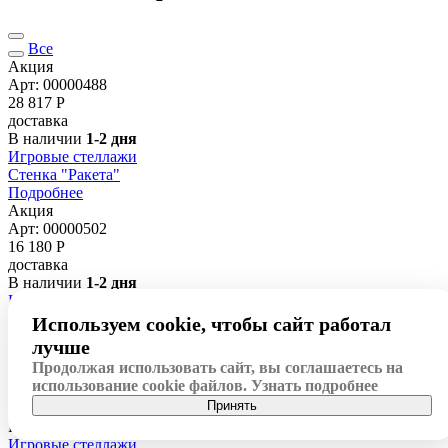
Все
Акция
Арт: 00000488
28 817
Р
доставка
В наличии
1-2 дня
Игровые стеллажи
Стенка "Ракета"
Подробнее
Акция
Арт: 00000502
16 180
Р
доставка
В наличии
1-2 дня
Игровые стеллажи
Уголок ИЗО
Используем cookie, чтобы сайт работал
Подробнее
лучше
Акция
Продолжая использовать сайт, вы соглашаетесь на
Арт: 00000496
использование cookie файлов.
Узнать подробнее
21 189
Р
Принять
доставка
В наличии
1-2 дня
Игровые стеллажи