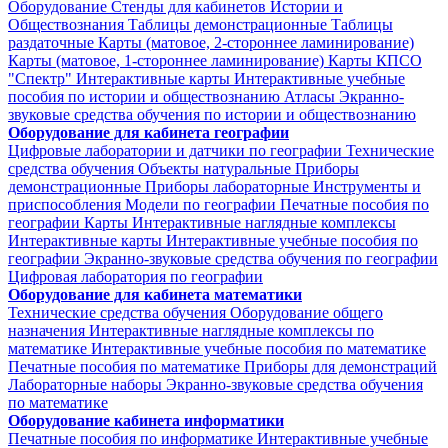
Оборудование
Стенды для кабинетов Истории и
Обществознания
Таблицы демонстрационные
Таблицы
раздаточные
Карты (матовое, 2-стороннее ламинирование)
Карты (матовое, 1-стороннее ламинирование)
Карты КПСО
"Спектр"
Интерактивные карты
Интерактивные учебные
пособия по истории и обществознанию
Атласы
Экранно-
звуковые средства обучения по истории и обществознанию
Оборудование для кабинета географии
Цифровые лаборатории и датчики по географии
Технические
средства обучения
Объекты натуральные
Приборы
демонстрационные
Приборы лабораторные
Инструменты и
приспособления
Модели по географии
Печатные пособия по
географии
Карты
Интерактивные наглядные комплексы
Интерактивные карты
Интерактивные учебные пособия по
географии
Экранно-звуковые средства обучения по географии
Цифровая лаборатория по географии
Оборудование для кабинета математики
Технические средства обучения
Оборудование общего
назначения
Интерактивные наглядные комплексы по
математике
Интерактивные учебные пособия по математике
Печатные пособия по математике
Приборы для демонстраций
Лабораторные наборы
Экранно-звуковые средства обучения
по математике
Оборудование кабинета информатики
Печатные пособия по информатике
Интерактивные учебные