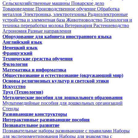
Сельскохозяйственные машины
Поварское дело
Товароведение
Производственное обучение
Обработка
металлов
Электроника, электротехника
Радиоэлектронные
устройства и элементная база
Животноводство
Технология и
техника переработки молока
Ветеринария
Растениеводство
Агрономия
Разные направления
Оборудование для кабинета иностранного языка
Английский язык
Немецкий язык
Французский
Технические средства обучения
Филология
Математика и информатика
Обществознание и естествознание (окружающий мир)
Основы религиозных культур и светской этики
Искусство
Труд (Технология)
Методические пособия для дошкольного образования
Мультимедийные пособия для дошкольных организаций
Стенды
Развивающие конструкторы
Интерактивные развивающие пособия
Познавательное развитие
Познавательные наборы развивающие с правилами
Наборы
для экспериментирования
Наборы для знакомства с