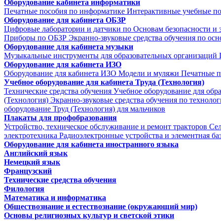
Оборудование кабинета информатики
Печатные пособия по информатике
Интерактивные учебные п
Оборудование для кабинета ОБЗР
Цифровые лаборатории и датчики по Основам безопасности и
Приборы по ОБЗР
Экранно-звуковые средства обучения по осн
Оборудование для кабинета музыки
Музыкальные инструменты для образовательных организаций
Оборудование для кабинета ИЗО
Оборудование для кабинета ИЗО
Модели и муляжи
Печатные п
Учебное оборудование для кабинета Труда (Технология)
Технические средства обучения
Учебное оборудование для обр
(Технология)
Экранно-звуковые средства обучения по техноло
оборудование Труд (Технология) для мальчиков
Плакаты для профобразования
Устройство, техническое обслуживание и ремонт тракторов
Се
электротехника
Радиоэлектронные устройства и элементная ба
Оборудование для кабинета иностранного языка
Английский язык
Немецкий язык
Французский
Технические средства обучения
Филология
Математика и информатика
Обществознание и естествознание (окружающий мир)
Основы религиозных культур и светской этики