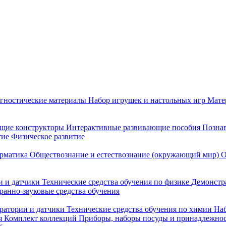
гностические материалы
Набор игрушек и настольных игр
Мате
щие конструкторы
Интерактивные развивающие пособия
Познав
тие
Физическое развитие
рматика
Обществознание и естествознание (окружающий мир)
О
 и датчики
Технические средства обучения по физике
Демонстр
ранно-звуковые средства обучения
ратории и датчики
Технические средства обучения по химии
Наб
я
Комплект коллекций
Приборы, наборы посуды и принадлежнос