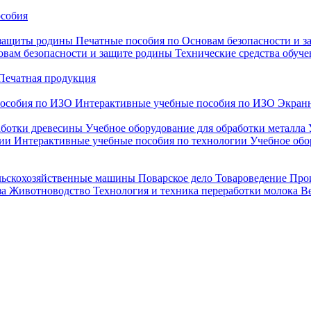
особия
 защиты родины
Печатные пособия по Основам безопасности и 
овам безопасности и защите родины
Технические средства обуче
Печатная продукция
особия по ИЗО
Интерактивные учебные пособия по ИЗО
Экранн
аботки древесины
Учебное оборудование для обработки металла
гии
Интерактивные учебные пособия по технологии
Учебное обо
льскохозяйственные машины
Поварское дело
Товароведение
Про
за
Животноводство
Технология и техника переработки молока
В