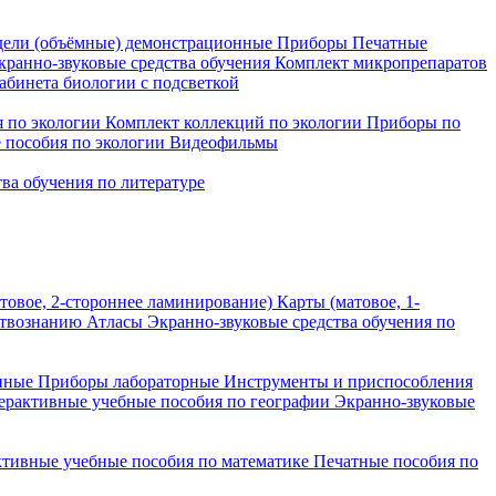
ели (объёмные) демонстрационные
Приборы
Печатные
кранно-звуковые средства обучения
Комплект микропрепаратов
бинета биологии с подсветкой
 по экологии
Комплект коллекций по экологии
Приборы по
 пособия по экологии
Видеофильмы
ва обучения по литературе
товое, 2-стороннее ламинирование)
Карты (матовое, 1-
ствознанию
Атласы
Экранно-звуковые средства обучения по
нные
Приборы лабораторные
Инструменты и приспособления
ерактивные учебные пособия по географии
Экранно-звуковые
тивные учебные пособия по математике
Печатные пособия по