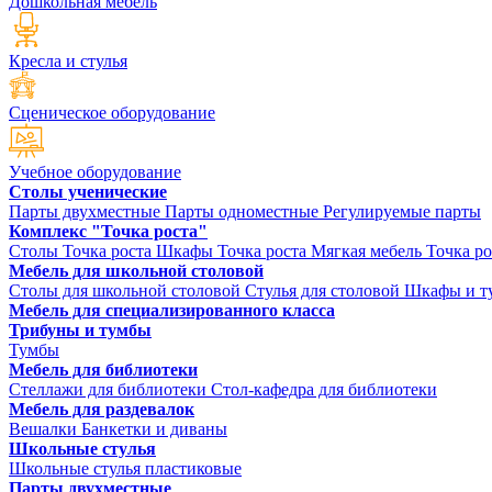
Дошкольная мебель
Кресла и стулья
Сценическое оборудование
Учебное оборудование
Столы ученические
Парты двухместные
Парты одноместные
Регулируемые парты
Комплекс "Точка роста"
Столы Точка роста
Шкафы Точка роста
Мягкая мебель Точка ро
Мебель для школьной столовой
Столы для школьной столовой
Стулья для столовой
Шкафы и ту
Мебель для специализированного класса
Трибуны и тумбы
Тумбы
Мебель для библиотеки
Стеллажи для библиотеки
Стол-кафедра для библиотеки
Мебель для раздевалок
Вешалки
Банкетки и диваны
Школьные стулья
Школьные стулья пластиковые
Парты двухместные