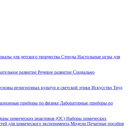
риалы для детского творчества
Стенды
Настольные игры для
ательное развитие
Речевое развитие
Социально
сновы религиозных культур и светской этики
Искусство
Труд
ационные приборы по физике
Лабораторные приборы по
оры химических реактивов (ОС)
Наборы химических
тей для химического эксперимента
Модели
Печатные пособия