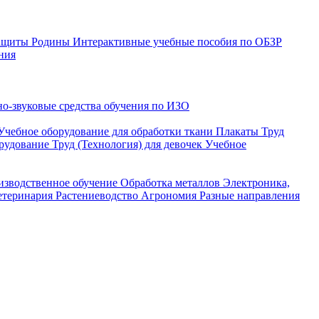
защиты Родины
Интерактивные учебные пособия по ОБЗР
ния
о-звуковые средства обучения по ИЗО
Учебное оборудование для обработки ткани
Плакаты Труд
рудование Труд (Технология) для девочек
Учебное
изводственное обучение
Обработка металлов
Электроника,
етеринария
Растениеводство
Агрономия
Разные направления