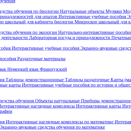
бучения
едства обучения по биологии
Натуральные объекты
Муляжи
Мод
принадлежностей для опытов
Интерактивные учебные пособия
Э
п школьный для кабинета биологии
Микроскоп школьный для ка
едства обучения по экологии
Натурально-интерактивные пособия
 деятельности
Лабораторная посуда и принадлежности
Печатные
собия
Интерактивные учебные пособия
Экранно-звуковые средст
пособия
Раздаточные материалы
зык
Немецкий язык
Французский
ия
Таблицы демонстрационные
Таблицы раздаточные
Карты (ма
ные карты
Интерактивные учебные пособия по истории и обще
редства обучения
Объекты натуральные
Приборы демонстрацио
нтерактивные наглядные комплексы
Интерактивные карты
Инт
графии
ния
Интерактивные наглядные комплексы по математике
Интерак
Экранно-звуковые средства обучения по математике