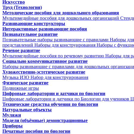
Искусство
Труд (Технология)
Методические пособия для дошкольного образования
Мультимедийные пособия для дошкольных организаций
Стенд
Развивающие конструкторы
Интерактивные развивающие пособия
Познавательное развитие
Познавательные наборы развивающие с правилами
Наборы для
представлений
Наборы для конструирования
Наборы с функци
Речевое развитие
Мультимедийные пособия по речевому развитию
Наборы для р
Социально коммуникативное развитие
Наборы развивающие с правилами для дошкольных организац
Художественно-эстетическое развитие
Музыка
ИЗО
Набор для конструирования
Физическое развитие
Подвижные игры
Цифровые лаборатории и датчики по биологии
Цифровые лаборатории и датчики по Биологии для учеников
Ц
Технические средства обучения по биологии
Натуральные объекты
Муляжи
Модели (объёмные) демонстрационные
Приборы
Печатные пособия по биологии