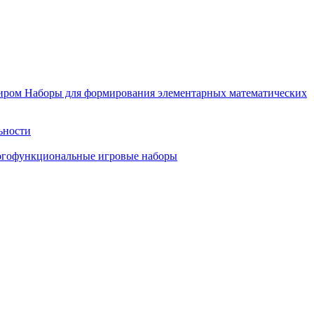
иром
Наборы для формирования элементарных математических
ьности
гофункциональные игровые наборы