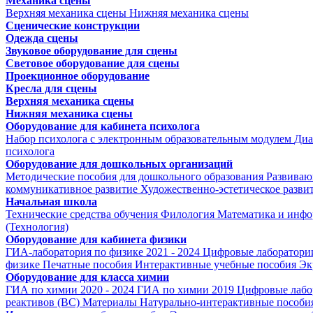
Механика сцены
Верхняя механика сцены
Нижняя механика сцены
Сценические конструкции
Одежда сцены
Звуковое оборудование для сцены
Световое оборудование для сцены
Проекционное оборудование
Кресла для сцены
Верхняя механика сцены
Нижняя механика сцены
Оборудование для кабинета психолога
Набор психолога с электронным образовательным модулем
Диа
психолога
Оборудование для дошкольных организаций
Методические пособия для дошкольного образования
Развиваю
коммуникативное развитие
Художественно-эстетическое разви
Начальная школа
Технические средства обучения
Филология
Математика и инфо
(Технология)
Оборудование для кабинета физики
ГИА-лаборатория по физике 2021 - 2024
Цифровые лаборатории
физике
Печатные пособия
Интерактивные учебные пособия
Эк
Оборудование для класса химии
ГИА по химии 2020 - 2024
ГИА по химии 2019
Цифровые лабо
реактивов (ВС)
Материалы
Натурально-интерактивные пособи