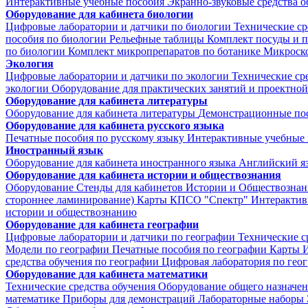
Интерактивные учебные пособия
Экранно-звуковые средства о
Оборудование для кабинета биологии
Цифровые лаборатории и датчики по биологии
Технические ср
пособия по биологии
Рельефные таблицы
Комплект посуды и 
по биологии
Комплект микропрепаратов по ботанике
Микроско
Экология
Цифровые лаборатории и датчики по экологии
Технические ср
экологии
Оборудование для практических занятий и проектной
Оборудование для кабинета литературы
Оборудование для кабинета литературы
Демонстрационные по
Оборудование для кабинета русского языка
Печатные пособия по русскому языку
Интерактивные учебные 
Иностранный язык
Оборудование для кабинета иностранного языка
Английский я
Оборудование для кабинета истории и обществознания
Оборудование
Стенды для кабинетов Истории и Обществознан
стороннее ламинирование)
Карты КПСО "Спектр"
Интерактив
истории и обществознанию
Оборудование для кабинета географии
Цифровые лаборатории и датчики по географии
Технические с
Модели по географии
Печатные пособия по географии
Карты
И
средства обучения по географии
Цифровая лаборатория по гео
Оборудование для кабинета математики
Технические средства обучения
Оборудование общего назначе
математике
Приборы для демонстраций
Лабораторные наборы