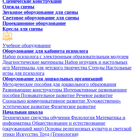
Сценические конструкции
Одежда сцены
Звуковое оборудование для сцены
Световое оборудование для сцены
Проекционное оборудование
Кресла для сцены
Учебное оборудование
Оборудование для кабинета психолога
Набор психолога с электронным образовательным модулем
Диагностические материалы
Набор игрушек и настольных
игр
Материалы для детского творчества
Стенды
Настольные
игры для психолога
Оборудование для дошкольных организаций
Методические пособия для дошкольного образования
Развивающие конструкторы
Интерактивные развивающие
пособия
Познавательное развитие
Речевое развитие
Социально коммуникативное развитие
Художественно-
эстетическое развитие
Физическое развитие
Начальная школа
Технические средства обучения
Филология
Математика и
информатика
Обществознание и естествознание
(окружающий мир)
Основы религиозных культур и светской
этики
Искусство
Труд (Технология)