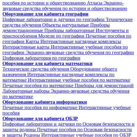
пособия по истории и обществознанию
Атласы
Экранно-
звуковые средства обучения по истории и обществознанию
Оборудование для кабинета географии
Цифровые лаборатории и датчики по географии
Технические
средства обучения
Объекты натуральные
Приборы
демонстрационные
Приборы лабораторные
Инструменты и
приспособления
Модели по географии
Печатные пособия по
географии
Карты
Интерактивные наглядные комплексы
Интерактивные карты
Интерактивные учебные пособия по
географии
Экранно-звуковые средства обучения по географии
Цифровая лаборатория по географии
Оборудование для кабинета математики
Технические средства обучения
Оборудование общего
назначения
Интерактивные наглядные комплексы по
математике
Интерактивные учебные пособия по математике
Печатные пособия по математике
Приборы для демонстраций
Лабораторные наборы
Экранно-звуковые средства обучения
по математике
Оборудование кабинета информатики
Печатные пособия по информатике
Интерактивные учебные
пособия
Оборудование для кабинета ОБЗР
Цифровые лаборатории и датчики по Основам безопасности и
защиты родины
Печатные пособия по Основам безопасности
и защиты Родины
Интерактивные учебные пособия по ОБЗР