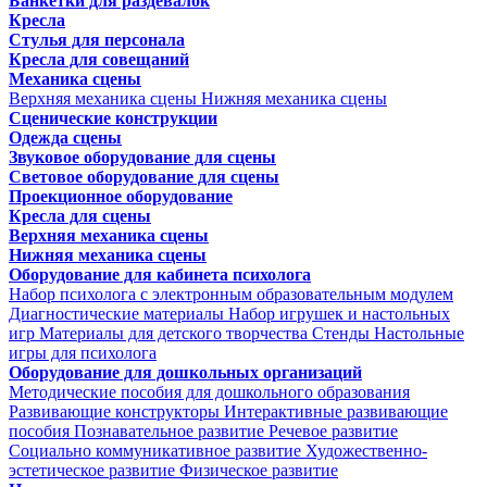
Банкетки для раздевалок
Кресла
Стулья для персонала
Кресла для совещаний
Механика сцены
Верхняя механика сцены
Нижняя механика сцены
Сценические конструкции
Одежда сцены
Звуковое оборудование для сцены
Световое оборудование для сцены
Проекционное оборудование
Кресла для сцены
Верхняя механика сцены
Нижняя механика сцены
Оборудование для кабинета психолога
Набор психолога с электронным образовательным модулем
Диагностические материалы
Набор игрушек и настольных
игр
Материалы для детского творчества
Стенды
Настольные
игры для психолога
Оборудование для дошкольных организаций
Методические пособия для дошкольного образования
Развивающие конструкторы
Интерактивные развивающие
пособия
Познавательное развитие
Речевое развитие
Социально коммуникативное развитие
Художественно-
эстетическое развитие
Физическое развитие