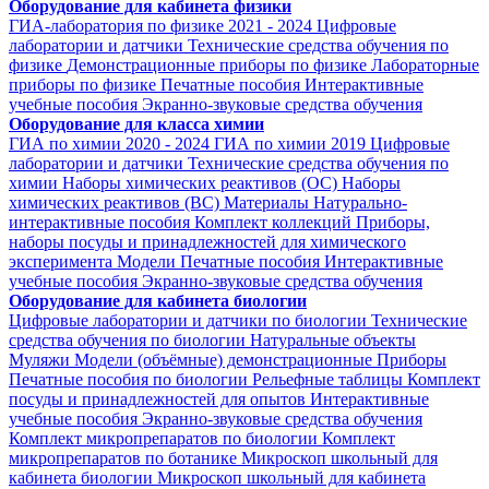
Оборудование для кабинета физики
ГИА-лаборатория по физике 2021 - 2024
Цифровые
лаборатории и датчики
Технические средства обучения по
физике
Демонстрационные приборы по физике
Лабораторные
приборы по физике
Печатные пособия
Интерактивные
учебные пособия
Экранно-звуковые средства обучения
Оборудование для класса химии
ГИА по химии 2020 - 2024
ГИА по химии 2019
Цифровые
лаборатории и датчики
Технические средства обучения по
химии
Наборы химических реактивов (ОС)
Наборы
химических реактивов (ВС)
Материалы
Натурально-
интерактивные пособия
Комплект коллекций
Приборы,
наборы посуды и принадлежностей для химического
эксперимента
Модели
Печатные пособия
Интерактивные
учебные пособия
Экранно-звуковые средства обучения
Оборудование для кабинета биологии
Цифровые лаборатории и датчики по биологии
Технические
средства обучения по биологии
Натуральные объекты
Муляжи
Модели (объёмные) демонстрационные
Приборы
Печатные пособия по биологии
Рельефные таблицы
Комплект
посуды и принадлежностей для опытов
Интерактивные
учебные пособия
Экранно-звуковые средства обучения
Комплект микропрепаратов по биологии
Комплект
микропрепаратов по ботанике
Микроскоп школьный для
кабинета биологии
Микроскоп школьный для кабинета