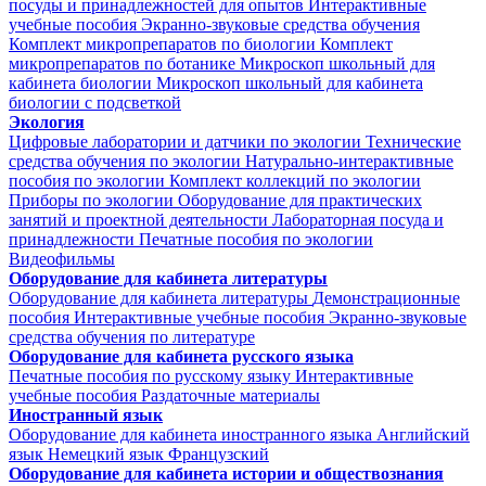
посуды и принадлежностей для опытов
Интерактивные
учебные пособия
Экранно-звуковые средства обучения
Комплект микропрепаратов по биологии
Комплект
микропрепаратов по ботанике
Микроскоп школьный для
кабинета биологии
Микроскоп школьный для кабинета
биологии с подсветкой
Экология
Цифровые лаборатории и датчики по экологии
Технические
средства обучения по экологии
Натурально-интерактивные
пособия по экологии
Комплект коллекций по экологии
Приборы по экологии
Оборудование для практических
занятий и проектной деятельности
Лабораторная посуда и
принадлежности
Печатные пособия по экологии
Видеофильмы
Оборудование для кабинета литературы
Оборудование для кабинета литературы
Демонстрационные
пособия
Интерактивные учебные пособия
Экранно-звуковые
средства обучения по литературе
Оборудование для кабинета русского языка
Печатные пособия по русскому языку
Интерактивные
учебные пособия
Раздаточные материалы
Иностранный язык
Оборудование для кабинета иностранного языка
Английский
язык
Немецкий язык
Французский
Оборудование для кабинета истории и обществознания