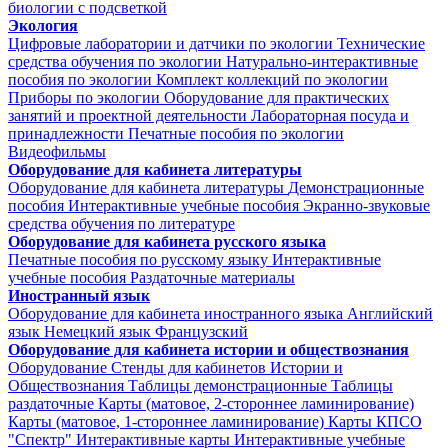
биологии с подсветкой
Экология
Цифровые лаборатории и датчики по экологии
Технические
средства обучения по экологии
Натурально-интерактивные
пособия по экологии
Комплект коллекций по экологии
Приборы по экологии
Оборудование для практических
занятий и проектной деятельности
Лабораторная посуда и
принадлежности
Печатные пособия по экологии
Видеофильмы
Оборудование для кабинета литературы
Оборудование для кабинета литературы
Демонстрационные
пособия
Интерактивные учебные пособия
Экранно-звуковые
средства обучения по литературе
Оборудование для кабинета русского языка
Печатные пособия по русскому языку
Интерактивные
учебные пособия
Раздаточные материалы
Иностранный язык
Оборудование для кабинета иностранного языка
Английский
язык
Немецкий язык
Французский
Оборудование для кабинета истории и обществознания
Оборудование
Стенды для кабинетов Истории и
Обществознания
Таблицы демонстрационные
Таблицы
раздаточные
Карты (матовое, 2-стороннее ламинирование)
Карты (матовое, 1-стороннее ламинирование)
Карты КПСО
"Спектр"
Интерактивные карты
Интерактивные учебные