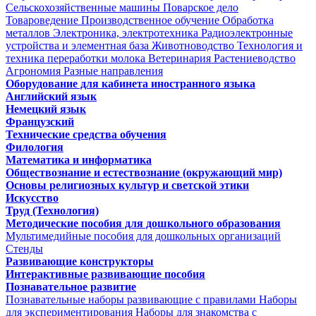
Сельскохозяйственные машины
Поварское дело
Товароведение
Производственное обучение
Обработка
металлов
Электроника, электротехника
Радиоэлектронные
устройства и элементная база
Животноводство
Технология и
техника переработки молока
Ветеринария
Растениеводство
Агрономия
Разные направления
Оборудование для кабинета иностранного языка
Английский язык
Немецкий язык
Французский
Технические средства обучения
Филология
Математика и информатика
Обществознание и естествознание (окружающий мир)
Основы религиозных культур и светской этики
Искусство
Труд (Технология)
Методические пособия для дошкольного образования
Мультимедийные пособия для дошкольных организаций
Стенды
Развивающие конструкторы
Интерактивные развивающие пособия
Познавательное развитие
Познавательные наборы развивающие с правилами
Наборы
для экспериментирования
Наборы для знакомства с