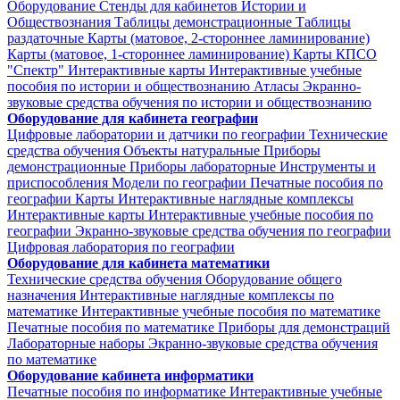
Оборудование
Стенды для кабинетов Истории и
Обществознания
Таблицы демонстрационные
Таблицы
раздаточные
Карты (матовое, 2-стороннее ламинирование)
Карты (матовое, 1-стороннее ламинирование)
Карты КПСО
"Спектр"
Интерактивные карты
Интерактивные учебные
пособия по истории и обществознанию
Атласы
Экранно-
звуковые средства обучения по истории и обществознанию
Оборудование для кабинета географии
Цифровые лаборатории и датчики по географии
Технические
средства обучения
Объекты натуральные
Приборы
демонстрационные
Приборы лабораторные
Инструменты и
приспособления
Модели по географии
Печатные пособия по
географии
Карты
Интерактивные наглядные комплексы
Интерактивные карты
Интерактивные учебные пособия по
географии
Экранно-звуковые средства обучения по географии
Цифровая лаборатория по географии
Оборудование для кабинета математики
Технические средства обучения
Оборудование общего
назначения
Интерактивные наглядные комплексы по
математике
Интерактивные учебные пособия по математике
Печатные пособия по математике
Приборы для демонстраций
Лабораторные наборы
Экранно-звуковые средства обучения
по математике
Оборудование кабинета информатики
Печатные пособия по информатике
Интерактивные учебные