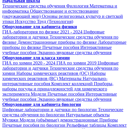
Начальная школа
Технические средства обучения
Филология
Математика и
информатика
Обществознание и естествознание
(окружающий мир)
Основы религиозных культур и светской
этики
Искусство
Труд (Технология)
Оборудование для кабинета физики
ГИА-лаборатория по физике 2021 - 2024
Цифровые
лаборатории и датчики
Технические средства обучения по
физике
Демонстрационные приборы по физике
Лабораторные
приборы по физике
Печатные пособия
Интерактивные
учебные пособия
Экранно-звуковые средства обучения
Оборудование для класса химии
ГИА по химии 2020 - 2024
ГИА по химии 2019
Цифровые
лаборатории и датчики
Технические средства обучения по
химии
Наборы химических реактивов (ОС)
Наборы
химических реактивов (ВС)
Материалы
Натурально-
интерактивные пособия
Комплект коллекций
Приборы,
наборы посуды и принадлежностей для химического
эксперимента
Модели
Печатные пособия
Интерактивные
учебные пособия
Экранно-звуковые средства обучения
Оборудование для кабинета биологии
Цифровые лаборатории и датчики по биологии
Технические
средства обучения по биологии
Натуральные объекты
Муляжи
Модели (объёмные) демонстрационные
Приборы
Печатные пособия по биологии
Рельефные таблицы
Комплект