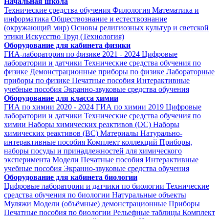
Начальная школа
Технические средства обучения
Филология
Математика и
информатика
Обществознание и естествознание
(окружающий мир)
Основы религиозных культур и светской
этики
Искусство
Труд (Технология)
Оборудование для кабинета физики
ГИА-лаборатория по физике 2021 - 2024
Цифровые
лаборатории и датчики
Технические средства обучения по
физике
Демонстрационные приборы по физике
Лабораторные
приборы по физике
Печатные пособия
Интерактивные
учебные пособия
Экранно-звуковые средства обучения
Оборудование для класса химии
ГИА по химии 2020 - 2024
ГИА по химии 2019
Цифровые
лаборатории и датчики
Технические средства обучения по
химии
Наборы химических реактивов (ОС)
Наборы
химических реактивов (ВС)
Материалы
Натурально-
интерактивные пособия
Комплект коллекций
Приборы,
наборы посуды и принадлежностей для химического
эксперимента
Модели
Печатные пособия
Интерактивные
учебные пособия
Экранно-звуковые средства обучения
Оборудование для кабинета биологии
Цифровые лаборатории и датчики по биологии
Технические
средства обучения по биологии
Натуральные объекты
Муляжи
Модели (объёмные) демонстрационные
Приборы
Печатные пособия по биологии
Рельефные таблицы
Комплект