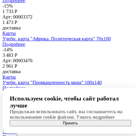
Подробнее
-15%
1 733 Р
Арт: 00003372
1 473
Р
доставка
Карты
Учебн. карта "Африка. Политическая карта" 70х100
Подробнее
-14%
3 483 Р
Арт: 00003476
2 961
Р
доставка
Карты
Учебн. карта "Промышленность мира" 100х140
Подробнее
-14%
Используем cookie, чтобы сайт работал
963 Р
Арт: 00003486
лучше
819
Р
Продолжая использовать сайт, вы соглашаетесь на
доставка
использование cookie файлов.
Узнать подробнее
Карты
Принять
Учебн. карта "Япония. Социально-экономическая карта"
70х100