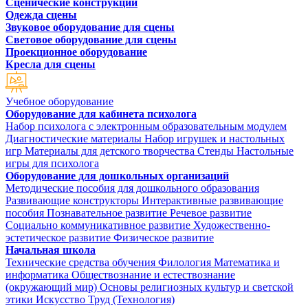
Сценические конструкции
Одежда сцены
Звуковое оборудование для сцены
Световое оборудование для сцены
Проекционное оборудование
Кресла для сцены
Учебное оборудование
Оборудование для кабинета психолога
Набор психолога с электронным образовательным модулем
Диагностические материалы
Набор игрушек и настольных
игр
Материалы для детского творчества
Стенды
Настольные
игры для психолога
Оборудование для дошкольных организаций
Методические пособия для дошкольного образования
Развивающие конструкторы
Интерактивные развивающие
пособия
Познавательное развитие
Речевое развитие
Социально коммуникативное развитие
Художественно-
эстетическое развитие
Физическое развитие
Начальная школа
Технические средства обучения
Филология
Математика и
информатика
Обществознание и естествознание
(окружающий мир)
Основы религиозных культур и светской
этики
Искусство
Труд (Технология)