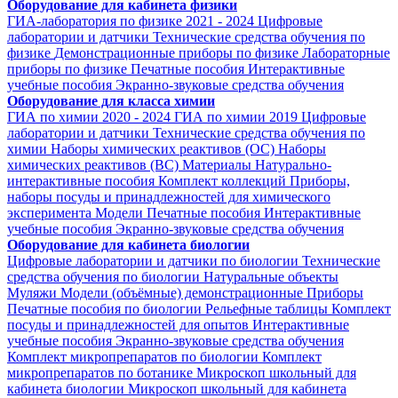
Оборудование для кабинета физики
ГИА-лаборатория по физике 2021 - 2024
Цифровые
лаборатории и датчики
Технические средства обучения по
физике
Демонстрационные приборы по физике
Лабораторные
приборы по физике
Печатные пособия
Интерактивные
учебные пособия
Экранно-звуковые средства обучения
Оборудование для класса химии
ГИА по химии 2020 - 2024
ГИА по химии 2019
Цифровые
лаборатории и датчики
Технические средства обучения по
химии
Наборы химических реактивов (ОС)
Наборы
химических реактивов (ВС)
Материалы
Натурально-
интерактивные пособия
Комплект коллекций
Приборы,
наборы посуды и принадлежностей для химического
эксперимента
Модели
Печатные пособия
Интерактивные
учебные пособия
Экранно-звуковые средства обучения
Оборудование для кабинета биологии
Цифровые лаборатории и датчики по биологии
Технические
средства обучения по биологии
Натуральные объекты
Муляжи
Модели (объёмные) демонстрационные
Приборы
Печатные пособия по биологии
Рельефные таблицы
Комплект
посуды и принадлежностей для опытов
Интерактивные
учебные пособия
Экранно-звуковые средства обучения
Комплект микропрепаратов по биологии
Комплект
микропрепаратов по ботанике
Микроскоп школьный для
кабинета биологии
Микроскоп школьный для кабинета