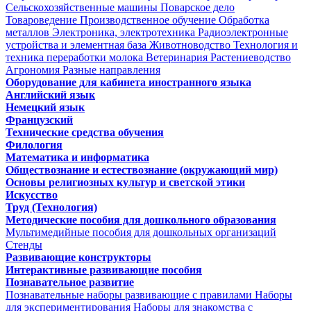
Сельскохозяйственные машины
Поварское дело
Товароведение
Производственное обучение
Обработка
металлов
Электроника, электротехника
Радиоэлектронные
устройства и элементная база
Животноводство
Технология и
техника переработки молока
Ветеринария
Растениеводство
Агрономия
Разные направления
Оборудование для кабинета иностранного языка
Английский язык
Немецкий язык
Французский
Технические средства обучения
Филология
Математика и информатика
Обществознание и естествознание (окружающий мир)
Основы религиозных культур и светской этики
Искусство
Труд (Технология)
Методические пособия для дошкольного образования
Мультимедийные пособия для дошкольных организаций
Стенды
Развивающие конструкторы
Интерактивные развивающие пособия
Познавательное развитие
Познавательные наборы развивающие с правилами
Наборы
для экспериментирования
Наборы для знакомства с