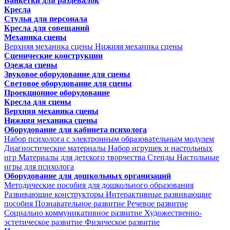
Банкетки для раздевалок
Кресла
Стулья для персонала
Кресла для совещаний
Механика сцены
Верхняя механика сцены
Нижняя механика сцены
Сценические конструкции
Одежда сцены
Звуковое оборудование для сцены
Световое оборудование для сцены
Проекционное оборудование
Кресла для сцены
Верхняя механика сцены
Нижняя механика сцены
Оборудование для кабинета психолога
Набор психолога с электронным образовательным модулем
Диагностические материалы
Набор игрушек и настольных
игр
Материалы для детского творчества
Стенды
Настольные
игры для психолога
Оборудование для дошкольных организаций
Методические пособия для дошкольного образования
Развивающие конструкторы
Интерактивные развивающие
пособия
Познавательное развитие
Речевое развитие
Социально коммуникативное развитие
Художественно-
эстетическое развитие
Физическое развитие