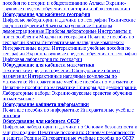
пособия по истории и обществознанию
Атласы
Экранно-
звуковые средства обучения по истории и обществознанию
Оборудование для кабинета географии
Цифровые лаборатории и датчики по географии
Технические
средства обучения
Объекты натуральные
Приборы
демонстрационные
Приборы лабораторные
Инструменты и
приспособления
Модели по географии
Печатные пособия по
географии
Карты
Интерактивные наглядные комплексы
Интерактивные карты
Интерактивные учебные пособия по
географии
Экранно-звуковые средства обучения по географии
Цифровая лаборатория по географии
Оборудование для кабинета математики
Технические средства обучения
Оборудование общего
назначения
Интерактивные наглядные комплексы по
математике
Интерактивные учебные пособия по математике
Печатные пособия по математике
Приборы для демонстраций
Лабораторные наборы
Экранно-звуковые средства обучения
по математике
Оборудование кабинета информатики
Печатные пособия по информатике
Интерактивные учебные
пособия
Оборудование для кабинета ОБЗР
Цифровые лаборатории и датчики по Основам безопасности и
защиты родины
Печатные пособия по Основам безопасности
и защиты Родины
Интерактивные учебные пособия по ОБЗР