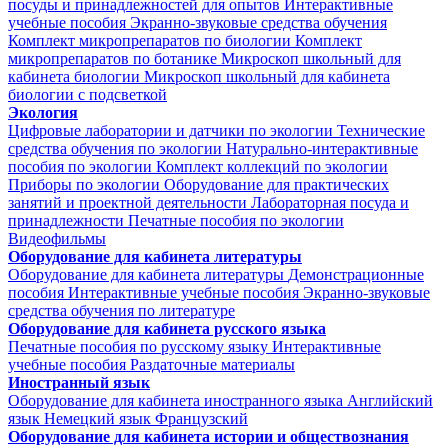
посуды и принадлежностей для опытов
Интерактивные
учебные пособия
Экранно-звуковые средства обучения
Комплект микропрепаратов по биологии
Комплект
микропрепаратов по ботанике
Микроскоп школьный для
кабинета биологии
Микроскоп школьный для кабинета
биологии с подсветкой
Экология
Цифровые лаборатории и датчики по экологии
Технические
средства обучения по экологии
Натурально-интерактивные
пособия по экологии
Комплект коллекций по экологии
Приборы по экологии
Оборудование для практических
занятий и проектной деятельности
Лабораторная посуда и
принадлежности
Печатные пособия по экологии
Видеофильмы
Оборудование для кабинета литературы
Оборудование для кабинета литературы
Демонстрационные
пособия
Интерактивные учебные пособия
Экранно-звуковые
средства обучения по литературе
Оборудование для кабинета русского языка
Печатные пособия по русскому языку
Интерактивные
учебные пособия
Раздаточные материалы
Иностранный язык
Оборудование для кабинета иностранного языка
Английский
язык
Немецкий язык
Французский
Оборудование для кабинета истории и обществознания