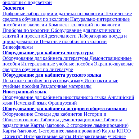
биологии с подсветкой
Экология
Цифровые лаборатории и датчики по экологии
Технические
средства обучения по экологии
Натурально-интерактивные
пособия по экологии
Комплект коллекций по экологии
Приборы по экологии
Оборудование для практических
занятий и проектной деятельности
Лабораторная посуда и
принадлежности
Печатные пособия по экологии
Видеофильмы
Оборудование для кабинета литературы
Оборудование для кабинета литературы
Демонстрационные
пособия
Интерактивные учебные пособия
Экранно-звуковые
средства обучения по литературе
Оборудование для кабинета русского языка
Печатные пособия по русскому языку
Интерактивные
учебные пособия
Раздаточные материалы
Иностранный язык
Оборудование для кабинета иностранного языка
Английский
язык
Немецкий язык
Французский
Оборудование для кабинета истории и обществознания
Оборудование
Стенды для кабинетов Истории и
Обществознания
Таблицы демонстрационные
Таблицы
раздаточные
Карты (матовое, 2-стороннее ламинирование)
Карты (матовое, 1-стороннее ламинирование)
Карты КПСО
"Спектр"
Интерактивные карты
Интерактивные учебные