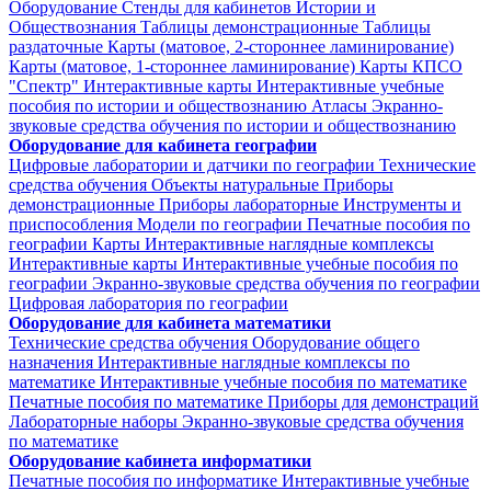
Оборудование
Стенды для кабинетов Истории и
Обществознания
Таблицы демонстрационные
Таблицы
раздаточные
Карты (матовое, 2-стороннее ламинирование)
Карты (матовое, 1-стороннее ламинирование)
Карты КПСО
"Спектр"
Интерактивные карты
Интерактивные учебные
пособия по истории и обществознанию
Атласы
Экранно-
звуковые средства обучения по истории и обществознанию
Оборудование для кабинета географии
Цифровые лаборатории и датчики по географии
Технические
средства обучения
Объекты натуральные
Приборы
демонстрационные
Приборы лабораторные
Инструменты и
приспособления
Модели по географии
Печатные пособия по
географии
Карты
Интерактивные наглядные комплексы
Интерактивные карты
Интерактивные учебные пособия по
географии
Экранно-звуковые средства обучения по географии
Цифровая лаборатория по географии
Оборудование для кабинета математики
Технические средства обучения
Оборудование общего
назначения
Интерактивные наглядные комплексы по
математике
Интерактивные учебные пособия по математике
Печатные пособия по математике
Приборы для демонстраций
Лабораторные наборы
Экранно-звуковые средства обучения
по математике
Оборудование кабинета информатики
Печатные пособия по информатике
Интерактивные учебные