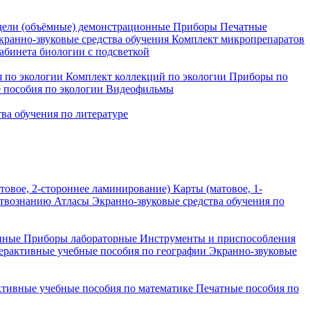
ели (объёмные) демонстрационные
Приборы
Печатные
кранно-звуковые средства обучения
Комплект микропрепаратов
бинета биологии с подсветкой
 по экологии
Комплект коллекций по экологии
Приборы по
 пособия по экологии
Видеофильмы
ва обучения по литературе
товое, 2-стороннее ламинирование)
Карты (матовое, 1-
ствознанию
Атласы
Экранно-звуковые средства обучения по
нные
Приборы лабораторные
Инструменты и приспособления
ерактивные учебные пособия по географии
Экранно-звуковые
тивные учебные пособия по математике
Печатные пособия по