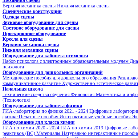
Механика сцены
Верхняя механика сцены
Нижняя механика сцены
Сценические конструкции
Одежда сцены
Звуковое оборудование для сцены
Световое оборудование для сцены
Проекционное оборудование
Кресла для сцены
Верхняя механика сцены
Нижняя механика сцены
Оборудование для кабинета психолога
Набор психолога с электронным образовательным модулем
Диа
психолога
Оборудование для дошкольных организаций
Методические пособия для дошкольного образования
Развиваю
коммуникативное развитие
Художественно-эстетическое разви
Начальная школа
Технические средства обучения
Филология
Математика и инфо
(Технология)
Оборудование для кабинета физики
ГИА-лаборатория по физике 2021 - 2024
Цифровые лаборатории
физике
Печатные пособия
Интерактивные учебные пособия
Эк
Оборудование для класса химии
ГИА по химии 2020 - 2024
ГИА по химии 2019
Цифровые лабо
реактивов (ВС)
Материалы
Натурально-интерактивные пособи