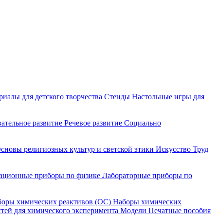
риалы для детского творчества
Стенды
Настольные игры для
ательное развитие
Речевое развитие
Социально
сновы религиозных культур и светской этики
Искусство
Труд
ационные приборы по физике
Лабораторные приборы по
оры химических реактивов (ОС)
Наборы химических
тей для химического эксперимента
Модели
Печатные пособия