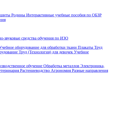
защиты Родины
Интерактивные учебные пособия по ОБЗР
ния
о-звуковые средства обучения по ИЗО
Учебное оборудование для обработки ткани
Плакаты Труд
рудование Труд (Технология) для девочек
Учебное
изводственное обучение
Обработка металлов
Электроника,
етеринария
Растениеводство
Агрономия
Разные направления