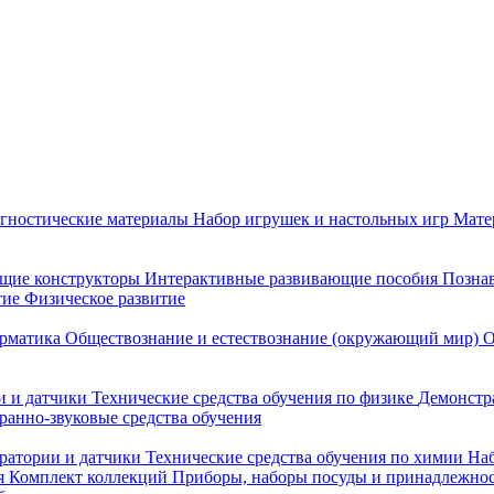
гностические материалы
Набор игрушек и настольных игр
Мате
щие конструкторы
Интерактивные развивающие пособия
Познав
тие
Физическое развитие
рматика
Обществознание и естествознание (окружающий мир)
О
 и датчики
Технические средства обучения по физике
Демонстр
ранно-звуковые средства обучения
ратории и датчики
Технические средства обучения по химии
Наб
я
Комплект коллекций
Приборы, наборы посуды и принадлежнос