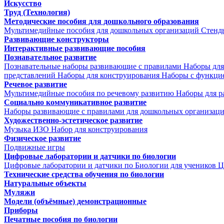
Искусство
Труд (Технология)
Методические пособия для дошкольного образования
Мультимедийные пособия для дошкольных организаций
Стенд
Развивающие конструкторы
Интерактивные развивающие пособия
Познавательное развитие
Познавательные наборы развивающие с правилами
Наборы для
представлений
Наборы для конструирования
Наборы с функци
Речевое развитие
Мультимедийные пособия по речевому развитию
Наборы для р
Социально коммуникативное развитие
Наборы развивающие с правилами для дошкольных организац
Художественно-эстетическое развитие
Музыка
ИЗО
Набор для конструирования
Физическое развитие
Подвижные игры
Цифровые лаборатории и датчики по биологии
Цифровые лаборатории и датчики по Биологии для учеников
Ц
Технические средства обучения по биологии
Натуральные объекты
Муляжи
Модели (объёмные) демонстрационные
Приборы
Печатные пособия по биологии