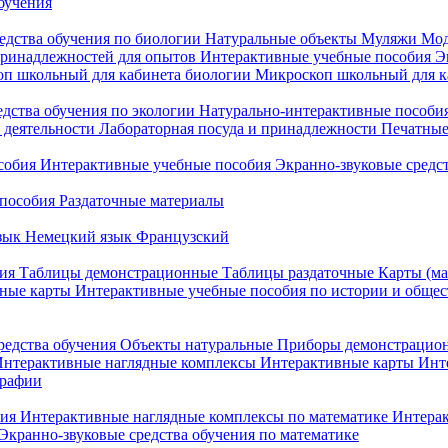
бучения
едства обучения по биологии
Натуральные объекты
Муляжи
Мод
принадлежностей для опытов
Интерактивные учебные пособия
Э
п школьный для кабинета биологии
Микроскоп школьный для ка
едства обучения по экологии
Натурально-интерактивные пособия
 деятельности
Лабораторная посуда и принадлежности
Печатные
собия
Интерактивные учебные пособия
Экранно-звуковые средст
пособия
Раздаточные материалы
зык
Немецкий язык
Французский
ия
Таблицы демонстрационные
Таблицы раздаточные
Карты (ма
ные карты
Интерактивные учебные пособия по истории и обще
редства обучения
Объекты натуральные
Приборы демонстрацио
нтерактивные наглядные комплексы
Интерактивные карты
Инт
графии
ния
Интерактивные наглядные комплексы по математике
Интерак
Экранно-звуковые средства обучения по математике