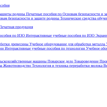
особия
 защиты родины
Печатные пособия по Основам безопасности и 
овам безопасности и защите родины
Технические средства обуче
Печатная продукция
особия по ИЗО
Интерактивные учебные пособия по ИЗО
Экранн
аботки древесины
Учебное оборудование для обработки металла
гии
Интерактивные учебные пособия по технологии
Учебное обо
льскохозяйственные машины
Поварское дело
Товароведение
Про
за
Животноводство
Технология и техника переработки молока
В