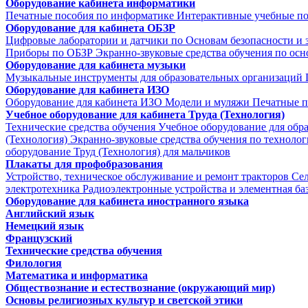
Оборудование кабинета информатики
Печатные пособия по информатике
Интерактивные учебные п
Оборудование для кабинета ОБЗР
Цифровые лаборатории и датчики по Основам безопасности и
Приборы по ОБЗР
Экранно-звуковые средства обучения по осн
Оборудование для кабинета музыки
Музыкальные инструменты для образовательных организаций
Оборудование для кабинета ИЗО
Оборудование для кабинета ИЗО
Модели и муляжи
Печатные п
Учебное оборудование для кабинета Труда (Технология)
Технические средства обучения
Учебное оборудование для обр
(Технология)
Экранно-звуковые средства обучения по техноло
оборудование Труд (Технология) для мальчиков
Плакаты для профобразования
Устройство, техническое обслуживание и ремонт тракторов
Се
электротехника
Радиоэлектронные устройства и элементная ба
Оборудование для кабинета иностранного языка
Английский язык
Немецкий язык
Французский
Технические средства обучения
Филология
Математика и информатика
Обществознание и естествознание (окружающий мир)
Основы религиозных культур и светской этики