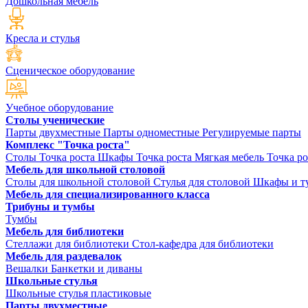
Дошкольная мебель
Кресла и стулья
Сценическое оборудование
Учебное оборудование
Столы ученические
Парты двухместные
Парты одноместные
Регулируемые парты
Комплекс "Точка роста"
Столы Точка роста
Шкафы Точка роста
Мягкая мебель Точка ро
Мебель для школьной столовой
Столы для школьной столовой
Стулья для столовой
Шкафы и ту
Мебель для специализированного класса
Трибуны и тумбы
Тумбы
Мебель для библиотеки
Стеллажи для библиотеки
Стол-кафедра для библиотеки
Мебель для раздевалок
Вешалки
Банкетки и диваны
Школьные стулья
Школьные стулья пластиковые
Парты двухместные