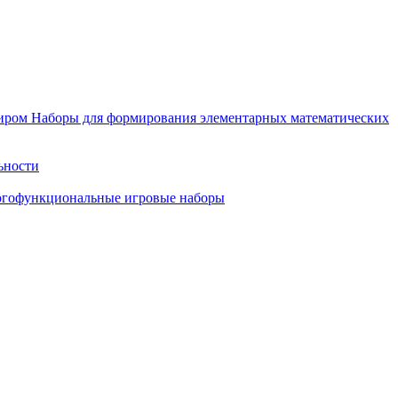
иром
Наборы для формирования элементарных математических
ьности
гофункциональные игровые наборы