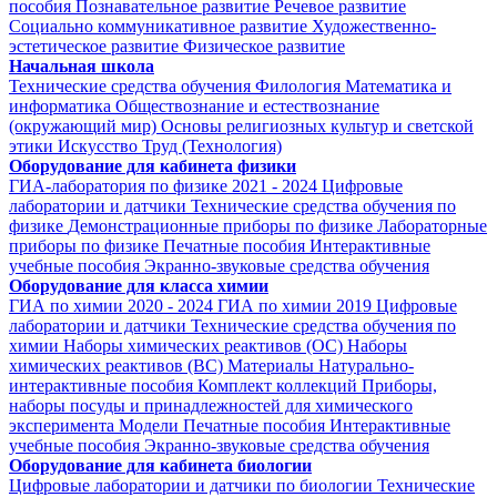
пособия
Познавательное развитие
Речевое развитие
Социально коммуникативное развитие
Художественно-
эстетическое развитие
Физическое развитие
Начальная школа
Технические средства обучения
Филология
Математика и
информатика
Обществознание и естествознание
(окружающий мир)
Основы религиозных культур и светской
этики
Искусство
Труд (Технология)
Оборудование для кабинета физики
ГИА-лаборатория по физике 2021 - 2024
Цифровые
лаборатории и датчики
Технические средства обучения по
физике
Демонстрационные приборы по физике
Лабораторные
приборы по физике
Печатные пособия
Интерактивные
учебные пособия
Экранно-звуковые средства обучения
Оборудование для класса химии
ГИА по химии 2020 - 2024
ГИА по химии 2019
Цифровые
лаборатории и датчики
Технические средства обучения по
химии
Наборы химических реактивов (ОС)
Наборы
химических реактивов (ВС)
Материалы
Натурально-
интерактивные пособия
Комплект коллекций
Приборы,
наборы посуды и принадлежностей для химического
эксперимента
Модели
Печатные пособия
Интерактивные
учебные пособия
Экранно-звуковые средства обучения
Оборудование для кабинета биологии
Цифровые лаборатории и датчики по биологии
Технические