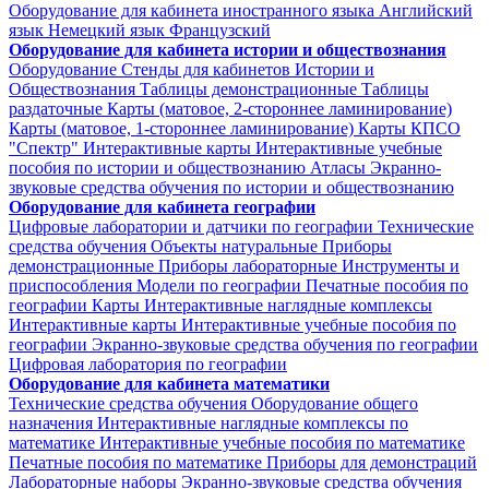
Оборудование для кабинета иностранного языка
Английский
язык
Немецкий язык
Французский
Оборудование для кабинета истории и обществознания
Оборудование
Стенды для кабинетов Истории и
Обществознания
Таблицы демонстрационные
Таблицы
раздаточные
Карты (матовое, 2-стороннее ламинирование)
Карты (матовое, 1-стороннее ламинирование)
Карты КПСО
"Спектр"
Интерактивные карты
Интерактивные учебные
пособия по истории и обществознанию
Атласы
Экранно-
звуковые средства обучения по истории и обществознанию
Оборудование для кабинета географии
Цифровые лаборатории и датчики по географии
Технические
средства обучения
Объекты натуральные
Приборы
демонстрационные
Приборы лабораторные
Инструменты и
приспособления
Модели по географии
Печатные пособия по
географии
Карты
Интерактивные наглядные комплексы
Интерактивные карты
Интерактивные учебные пособия по
географии
Экранно-звуковые средства обучения по географии
Цифровая лаборатория по географии
Оборудование для кабинета математики
Технические средства обучения
Оборудование общего
назначения
Интерактивные наглядные комплексы по
математике
Интерактивные учебные пособия по математике
Печатные пособия по математике
Приборы для демонстраций
Лабораторные наборы
Экранно-звуковые средства обучения