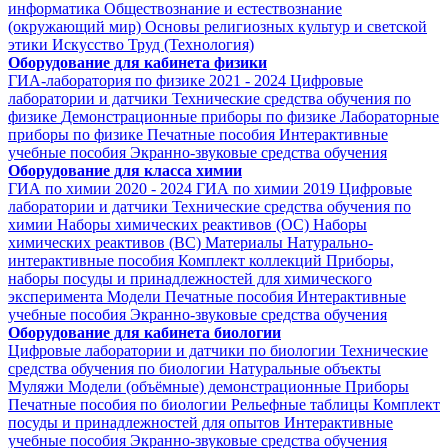
информатика
Обществознание и естествознание
(окружающий мир)
Основы религиозных культур и светской
этики
Искусство
Труд (Технология)
Оборудование для кабинета физики
ГИА-лаборатория по физике 2021 - 2024
Цифровые
лаборатории и датчики
Технические средства обучения по
физике
Демонстрационные приборы по физике
Лабораторные
приборы по физике
Печатные пособия
Интерактивные
учебные пособия
Экранно-звуковые средства обучения
Оборудование для класса химии
ГИА по химии 2020 - 2024
ГИА по химии 2019
Цифровые
лаборатории и датчики
Технические средства обучения по
химии
Наборы химических реактивов (ОС)
Наборы
химических реактивов (ВС)
Материалы
Натурально-
интерактивные пособия
Комплект коллекций
Приборы,
наборы посуды и принадлежностей для химического
эксперимента
Модели
Печатные пособия
Интерактивные
учебные пособия
Экранно-звуковые средства обучения
Оборудование для кабинета биологии
Цифровые лаборатории и датчики по биологии
Технические
средства обучения по биологии
Натуральные объекты
Муляжи
Модели (объёмные) демонстрационные
Приборы
Печатные пособия по биологии
Рельефные таблицы
Комплект
посуды и принадлежностей для опытов
Интерактивные
учебные пособия
Экранно-звуковые средства обучения