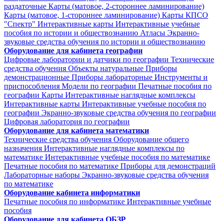
раздаточные
Карты (матовое, 2-стороннее ламинирование)
Карты (матовое, 1-стороннее ламинирование)
Карты КПСО
"Спектр"
Интерактивные карты
Интерактивные учебные
пособия по истории и обществознанию
Атласы
Экранно-
звуковые средства обучения по истории и обществознанию
Оборудование для кабинета географии
Цифровые лаборатории и датчики по географии
Технические
средства обучения
Объекты натуральные
Приборы
демонстрационные
Приборы лабораторные
Инструменты и
приспособления
Модели по географии
Печатные пособия по
географии
Карты
Интерактивные наглядные комплексы
Интерактивные карты
Интерактивные учебные пособия по
географии
Экранно-звуковые средства обучения по географии
Цифровая лаборатория по географии
Оборудование для кабинета математики
Технические средства обучения
Оборудование общего
назначения
Интерактивные наглядные комплексы по
математике
Интерактивные учебные пособия по математике
Печатные пособия по математике
Приборы для демонстраций
Лабораторные наборы
Экранно-звуковые средства обучения
по математике
Оборудование кабинета информатики
Печатные пособия по информатике
Интерактивные учебные
пособия
Оборудование для кабинета ОБЗР