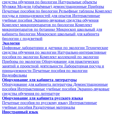
средства обучения по биологии
Натуральные объекты
Муляжи
Модели (объёмные) демонстрационные
Приборы
Печатные пособия по биологии
Рельефные таблицы
Комплект
посуды и принадлежностей для опытов
Интерактивные
учебные пособия
Экранно-звуковые средства обучения
Комплект микропрепаратов по биологии
Комплект
микропрепаратов по ботанике
Микроскоп школьный для
кабинета биологии
Микроскоп школьный для кабинета
биологии с подсветкой
Экология
Цифровые лаборатории и датчики по экологии
Технические
средства обучения по экологии
Натурально-интерактивные
пособия по экологии
Комплект коллекций по экологии
Приборы по экологии
Оборудование для практических
занятий и проектной деятельности
Лабораторная посуда и
принадлежности
Печатные пособия по экологии
Видеофильмы
Оборудование для кабинета литературы
Оборудование для кабинета литературы
Демонстрационные
пособия
Интерактивные учебные пособия
Экранно-звуковые
средства обучения по литературе
Оборудование для кабинета русского языка
Печатные пособия по русскому языку
Интерактивные
учебные пособия
Раздаточные материалы
Иностранный язык