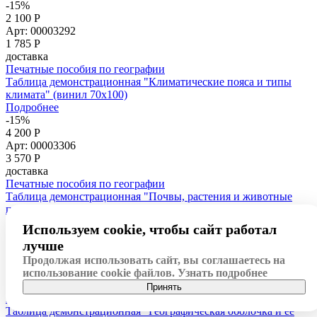
-15%
2 100 Р
Арт: 00003292
1 785
Р
доставка
Печатные пособия по географии
Таблица демонстрационная "Климатические пояса и типы
климата" (винил 70х100)
Подробнее
-15%
4 200 Р
Арт: 00003306
3 570
Р
доставка
Печатные пособия по географии
Таблица демонстрационная "Почвы, растения и животные
природных зон" (винил 100x140)
Подробнее
Используем cookie, чтобы сайт работал
-15%
лучше
2 100 Р
Арт: 00003276
Продолжая использовать сайт, вы соглашаетесь на
1 785
Р
использование cookie файлов.
Узнать подробнее
доставка
Принять
Печатные пособия по географии
Таблица демонстрационная "Географическая оболочка и ее