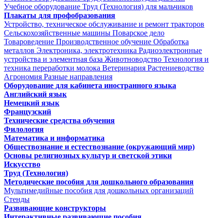
Учебное оборудование Труд (Технология) для мальчиков
Плакаты для профобразования
Устройство, техническое обслуживание и ремонт тракторов
Сельскохозяйственные машины
Поварское дело
Товароведение
Производственное обучение
Обработка
металлов
Электроника, электротехника
Радиоэлектронные
устройства и элементная база
Животноводство
Технология и
техника переработки молока
Ветеринария
Растениеводство
Агрономия
Разные направления
Оборудование для кабинета иностранного языка
Английский язык
Немецкий язык
Французский
Технические средства обучения
Филология
Математика и информатика
Обществознание и естествознание (окружающий мир)
Основы религиозных культур и светской этики
Искусство
Труд (Технология)
Методические пособия для дошкольного образования
Мультимедийные пособия для дошкольных организаций
Стенды
Развивающие конструкторы
Интерактивные развивающие пособия