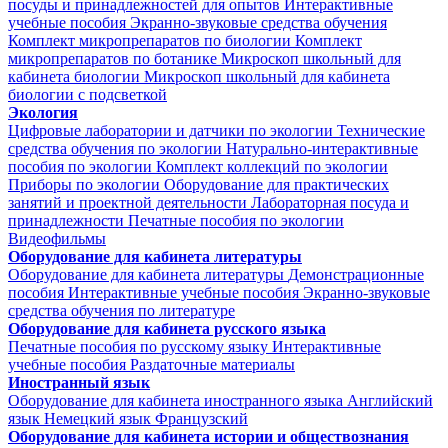
посуды и принадлежностей для опытов
Интерактивные
учебные пособия
Экранно-звуковые средства обучения
Комплект микропрепаратов по биологии
Комплект
микропрепаратов по ботанике
Микроскоп школьный для
кабинета биологии
Микроскоп школьный для кабинета
биологии с подсветкой
Экология
Цифровые лаборатории и датчики по экологии
Технические
средства обучения по экологии
Натурально-интерактивные
пособия по экологии
Комплект коллекций по экологии
Приборы по экологии
Оборудование для практических
занятий и проектной деятельности
Лабораторная посуда и
принадлежности
Печатные пособия по экологии
Видеофильмы
Оборудование для кабинета литературы
Оборудование для кабинета литературы
Демонстрационные
пособия
Интерактивные учебные пособия
Экранно-звуковые
средства обучения по литературе
Оборудование для кабинета русского языка
Печатные пособия по русскому языку
Интерактивные
учебные пособия
Раздаточные материалы
Иностранный язык
Оборудование для кабинета иностранного языка
Английский
язык
Немецкий язык
Французский
Оборудование для кабинета истории и обществознания