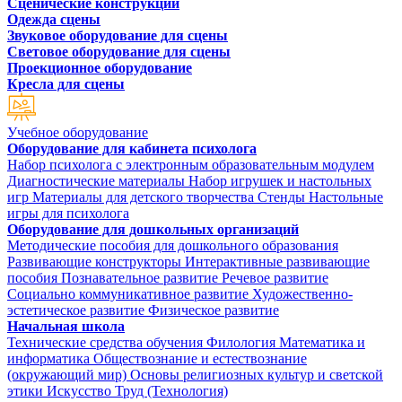
Сценические конструкции
Одежда сцены
Звуковое оборудование для сцены
Световое оборудование для сцены
Проекционное оборудование
Кресла для сцены
Учебное оборудование
Оборудование для кабинета психолога
Набор психолога с электронным образовательным модулем
Диагностические материалы
Набор игрушек и настольных
игр
Материалы для детского творчества
Стенды
Настольные
игры для психолога
Оборудование для дошкольных организаций
Методические пособия для дошкольного образования
Развивающие конструкторы
Интерактивные развивающие
пособия
Познавательное развитие
Речевое развитие
Социально коммуникативное развитие
Художественно-
эстетическое развитие
Физическое развитие
Начальная школа
Технические средства обучения
Филология
Математика и
информатика
Обществознание и естествознание
(окружающий мир)
Основы религиозных культур и светской
этики
Искусство
Труд (Технология)