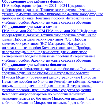
Оборудование для кабинета физики
ГИА-лаборатория по физике 2021 - 2024
Цифровые
лаборатории и датчики
Технические средства обучения по
физике
Демонстрационные приборы по физике
Лабораторные
приборы по физике
Печатные пособия
Интерактивные
учебные пособия
Экранно-звуковые средства обучения
Оборудование для класса химии
ГИА по химии 2020 - 2024
ГИА по химии 2019
Цифровые
лаборатории и датчики
Технические средства обучения по
химии
Наборы химических реактивов (ОС)
Наборы
химических реактивов (ВС)
Материалы
Натурально-
интерактивные пособия
Комплект коллекций
Приборы,
наборы посуды и принадлежностей для химического
эксперимента
Модели
Печатные пособия
Интерактивные
учебные пособия
Экранно-звуковые средства обучения
Оборудование для кабинета биологии
Цифровые лаборатории и датчики по биологии
Технические
средства обучения по биологии
Натуральные объекты
Муляжи
Модели (объёмные) демонстрационные
Приборы
Печатные пособия по биологии
Рельефные таблицы
Комплект
посуды и принадлежностей для опытов
Интерактивные
учебные пособия
Экранно-звуковые средства обучения
Комплект микропрепаратов по биологии
Комплект
микропрепаратов по ботанике
Микроскоп школьный для
кабинета биологии
Микроскоп школьный для кабинета