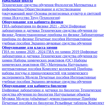
Начальная школа
Технические средства обучения
Филология
Математика и
информатика
Обществознание и естествознание
(окружающий мир)
Основы религиозных культур и светской
этики
Искусство
Труд (Технология)
Оборудование для кабинета физики
ГИА-лаборатория по физике 2021 - 2024
Цифровые
лаборатории и датчики
Технические средства обучения по
физике
Демонстрационные приборы по физике
Лабораторные
приборы по физике
Печатные пособия
Интерактивные
учебные пособия
Экранно-звуковые средства обучения
Оборудование для класса химии
ГИА по химии 2020 - 2024
ГИА по химии 2019
Цифровые
лаборатории и датчики
Технические средства обучения по
химии
Наборы химических реактивов (ОС)
Наборы
химических реактивов (ВС)
Материалы
Натурально-
интерактивные пособия
Комплект коллекций
Приборы,
наборы посуды и принадлежностей для химического
эксперимента
Модели
Печатные пособия
Интерактивные
учебные пособия
Экранно-звуковые средства обучения
Оборудование для кабинета биологии
Цифровые лаборатории и датчики по биологии
Технические
средства обучения по биологии
Натуральные объекты
Муляжи
Модели (объёмные) демонстрационные
Приборы
Печатные пособия по биологии
Рельефные таблицы
Комплект