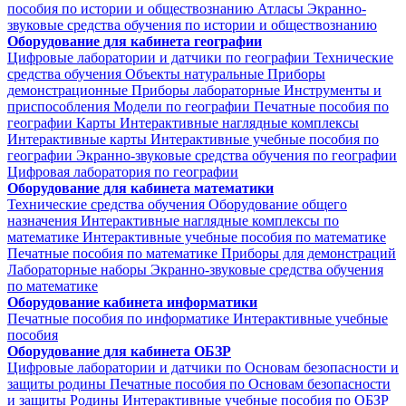
пособия по истории и обществознанию
Атласы
Экранно-
звуковые средства обучения по истории и обществознанию
Оборудование для кабинета географии
Цифровые лаборатории и датчики по географии
Технические
средства обучения
Объекты натуральные
Приборы
демонстрационные
Приборы лабораторные
Инструменты и
приспособления
Модели по географии
Печатные пособия по
географии
Карты
Интерактивные наглядные комплексы
Интерактивные карты
Интерактивные учебные пособия по
географии
Экранно-звуковые средства обучения по географии
Цифровая лаборатория по географии
Оборудование для кабинета математики
Технические средства обучения
Оборудование общего
назначения
Интерактивные наглядные комплексы по
математике
Интерактивные учебные пособия по математике
Печатные пособия по математике
Приборы для демонстраций
Лабораторные наборы
Экранно-звуковые средства обучения
по математике
Оборудование кабинета информатики
Печатные пособия по информатике
Интерактивные учебные
пособия
Оборудование для кабинета ОБЗР
Цифровые лаборатории и датчики по Основам безопасности и
защиты родины
Печатные пособия по Основам безопасности
и защиты Родины
Интерактивные учебные пособия по ОБЗР