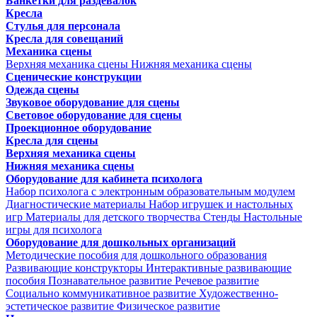
Банкетки для раздевалок
Кресла
Стулья для персонала
Кресла для совещаний
Механика сцены
Верхняя механика сцены
Нижняя механика сцены
Сценические конструкции
Одежда сцены
Звуковое оборудование для сцены
Световое оборудование для сцены
Проекционное оборудование
Кресла для сцены
Верхняя механика сцены
Нижняя механика сцены
Оборудование для кабинета психолога
Набор психолога с электронным образовательным модулем
Диагностические материалы
Набор игрушек и настольных
игр
Материалы для детского творчества
Стенды
Настольные
игры для психолога
Оборудование для дошкольных организаций
Методические пособия для дошкольного образования
Развивающие конструкторы
Интерактивные развивающие
пособия
Познавательное развитие
Речевое развитие
Социально коммуникативное развитие
Художественно-
эстетическое развитие
Физическое развитие