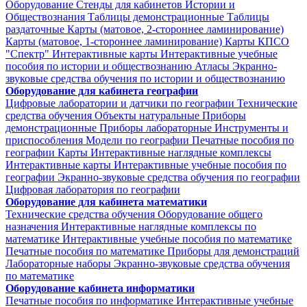
Оборудование
Стенды для кабинетов Истории и
Обществознания
Таблицы демонстрационные
Таблицы
раздаточные
Карты (матовое, 2-стороннее ламинирование)
Карты (матовое, 1-стороннее ламинирование)
Карты КПСО
"Спектр"
Интерактивные карты
Интерактивные учебные
пособия по истории и обществознанию
Атласы
Экранно-
звуковые средства обучения по истории и обществознанию
Оборудование для кабинета географии
Цифровые лаборатории и датчики по географии
Технические
средства обучения
Объекты натуральные
Приборы
демонстрационные
Приборы лабораторные
Инструменты и
приспособления
Модели по географии
Печатные пособия по
географии
Карты
Интерактивные наглядные комплексы
Интерактивные карты
Интерактивные учебные пособия по
географии
Экранно-звуковые средства обучения по географии
Цифровая лаборатория по географии
Оборудование для кабинета математики
Технические средства обучения
Оборудование общего
назначения
Интерактивные наглядные комплексы по
математике
Интерактивные учебные пособия по математике
Печатные пособия по математике
Приборы для демонстраций
Лабораторные наборы
Экранно-звуковые средства обучения
по математике
Оборудование кабинета информатики
Печатные пособия по информатике
Интерактивные учебные