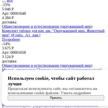
Все
-15%
5 040 Р
Арт: 00001648
4 284
Р
доставка
Обществознание и естествознание (окружающий мир)
Комплект таблиц для нач. шк. "Окружающий мир. Животный
мир" (8 табл., А1, лам.)
Подробнее
-14%
3 675 Р
Арт: 00001658
3 124
Р
доставка
Обществознание и естествознание (окружающий мир)
Модель-аппликация "Здоровье человека" (ламинированная)
Подробнее
Используем cookie, чтобы сайт работал
-15%
7 560 Р
лучше
Арт: 00001647
Продолжая использовать сайт, вы соглашаетесь на
6 426
Р
использование cookie файлов.
Узнать подробнее
доставка
Принять
Обществознание и естествознание (окружающий мир)
Комплект таблиц для нач. шк. "Окружающий мир. Грибы.