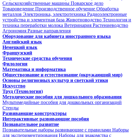
Сельскохозяйственные машины
Поварское дело
Товароведение
Производственное обучение
Обработка
металлов
Электроника, электротехника
Радиоэлектронные
устройства и элементная база
Животноводство
Технология и
техника переработки молока
Ветеринария
Растениеводство
Агрономия
Разные направления
Оборудование для кабинета иностранного языка
Английский язык
Немецкий язык
Французский
Технические средства обучения
Филология
Математика и информатика
Обществознание и естествознание (окружающий мир)
Основы религиозных культур и светской этики
Искусство
Труд (Технология)
Методические пособия для дошкольного образования
Мультимедийные пособия для дошкольных организаций
Стенды
Развивающие конструкторы
Интерактивные развивающие пособия
Познавательное развитие
Познавательные наборы развивающие с правилами
Наборы
для экспериментирования
Наборы для знакомства с