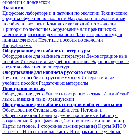
биологии с подсветкой
Экология
Цифровые лаборатории и датчики по экологии
Технические
средства обучения по экологии
Натурально-интерактивные
пособия по экологии
Комплект коллекций по экологии
Приборы по экологии
Оборудование для практических
занятий и проектной деятельности
Лабораторная посуда и
принадлежности
Печатные пособия по экологии
Видеофильмы
Оборудование для кабинета литературы
Оборудование для кабинета литературы
Демонстрационные
пособия
Интерактивные учебные пособия
Экранно-звуковые
средства обучения по литературе
Оборудование для кабинета русского языка
Печатные пособия по русскому языку
Интерактивные
учебные пособия
Раздаточные материалы
Иностранный язык
Оборудование для кабинета иностранного языка
Английский
язык
Немецкий язык
Французский
Оборудование для кабинета истории и обществознания
Оборудование
Стенды для кабинетов Истории и
Обществознания
Таблицы демонстрационные
Таблицы
раздаточные
Карты (матовое, 2-стороннее ламинирование)
Карты (матовое, 1-стороннее ламинирование)
Карты КПСО
"Спектр"
Интерактивные карты
Интерактивные учебные