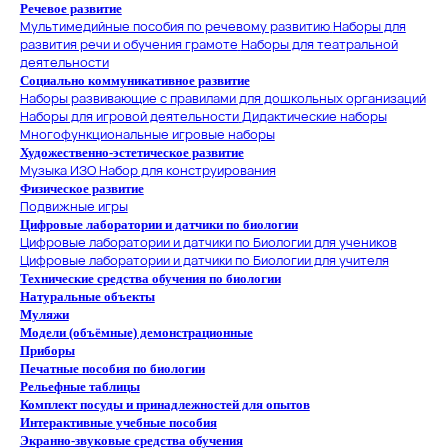
Речевое развитие
Мультимедийные пособия по речевому развитию
Наборы для
развития речи и обучения грамоте
Наборы для театральной
деятельности
Социально коммуникативное развитие
Наборы развивающие с правилами для дошкольных организаций
Наборы для игровой деятельности
Дидактические наборы
Многофункциональные игровые наборы
Художественно-эстетическое развитие
Музыка
ИЗО
Набор для конструирования
Физическое развитие
Подвижные игры
Цифровые лаборатории и датчики по биологии
Цифровые лаборатории и датчики по Биологии для учеников
Цифровые лаборатории и датчики по Биологии для учителя
Технические средства обучения по биологии
Натуральные объекты
Муляжи
Модели (объёмные) демонстрационные
Приборы
Печатные пособия по биологии
Рельефные таблицы
Комплект посуды и принадлежностей для опытов
Интерактивные учебные пособия
Экранно-звуковые средства обучения