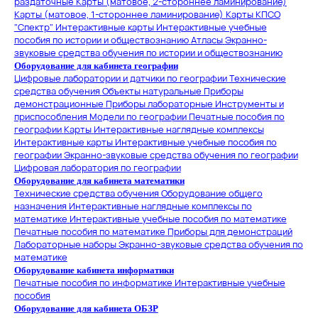
раздаточные
Карты (матовое, 2-стороннее ламинирование)
Карты (матовое, 1-стороннее ламинирование)
Карты КПСО
"Спектр"
Интерактивные карты
Интерактивные учебные
пособия по истории и обществознанию
Атласы
Экранно-
звуковые средства обучения по истории и обществознанию
Оборудование для кабинета географии
Цифровые лаборатории и датчики по географии
Технические
средства обучения
Объекты натуральные
Приборы
демонстрационные
Приборы лабораторные
Инструменты и
приспособления
Модели по географии
Печатные пособия по
географии
Карты
Интерактивные наглядные комплексы
Интерактивные карты
Интерактивные учебные пособия по
географии
Экранно-звуковые средства обучения по географии
Цифровая лаборатория по географии
Оборудование для кабинета математики
Технические средства обучения
Оборудование общего
назначения
Интерактивные наглядные комплексы по
математике
Интерактивные учебные пособия по математике
Печатные пособия по математике
Приборы для демонстраций
Лабораторные наборы
Экранно-звуковые средства обучения по
математике
Оборудование кабинета информатики
Печатные пособия по информатике
Интерактивные учебные
пособия
Оборудование для кабинета ОБЗР