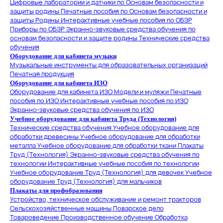
Цифровые лаборатории и датчики по Основам безопасности и
защиты родины
Печатные пособия по Основам безопасности и
защиты Родины
Интерактивные учебные пособия по ОБЗР
Приборы по ОБЗР
Экранно-звуковые средства обучения по
основам безопасности и защите родины
Технические средства
обучения
Оборудование для кабинета музыки
Музыкальные инструменты для образовательных организаций
Печатная продукция
Оборудование для кабинета ИЗО
Оборудование для кабинета ИЗО
Модели и муляжи
Печатные
пособия по ИЗО
Интерактивные учебные пособия по ИЗО
Экранно-звуковые средства обучения по ИЗО
Учебное оборудование для кабинета Труда (Технология)
Технические средства обучения
Учебное оборудование для
обработки древесины
Учебное оборудование для обработки
металла
Учебное оборудование для обработки ткани
Плакаты
Труд (Технология)
Экранно-звуковые средства обучения по
технологии
Интерактивные учебные пособия по технологии
Учебное оборудование Труд (Технология) для девочек
Учебное
оборудование Труд (Технология) для мальчиков
Плакаты для профобразования
Устройство, техническое обслуживание и ремонт тракторов
Сельскохозяйственные машины
Поварское дело
Товароведение
Производственное обучение
Обработка