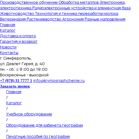
Производственное обучение
Обработка металлов
Электроника,
электротехника
Радиоэлектронные устройства и элементная база
Животноводство
Технология и техника переработки молока
Ветеринария
Растениеводство
Агрономия
Разные направления
Главная
Каталог
Доставка и оплата
Гарантия и возврат
Новости
Контакты
г. Симферополь,
ул. Девлет Гирея, д. 40
пн. - сб.: с 9:00 до 19:00
Воскресенье - выходной
info@krymosnashchenie.ru
+7 (978) 31 7777 1
Заказать звонок
Главная
/
Каталог
/
Учебное оборудование
/
Оборудование для кабинета географии
/
Печатные пособия по географии