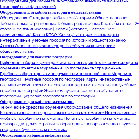
Оборудование для кабинета иностранного языка
Английский язык
Немецкий язык
Французский
Оборудование для кабинета истории и обществознания
Оборудование
Стенды для кабинетов Истории и Обществознания
Таблицы демонстрационные
Таблицы раздаточные
Карты (матовое, 2-
стороннее ламинирование)
Карты (матовое, 1-стороннее
ламинирование)
Карты КПСО "Спектр"
Интерактивные карты
Интерактивные учебные пособия по истории и обществознанию
Атласы
Экранно-звуковые средства обучения по истории и
обществознанию
Оборудование для кабинета географии
Цифровые лаборатории и датчики по географии
Технические средства
обучения
Объекты натуральные
Приборы демонстрационные
Приборы лабораторные
Инструменты и приспособления
Модели по
географии
Печатные пособия по географии
Карты
Интерактивные
наглядные комплексы
Интерактивные карты
Интерактивные учебные
пособия по географии
Экранно-звуковые средства обучения по
географии
Цифровая лаборатория по географии
Оборудование для кабинета математики
Технические средства обучения
Оборудование общего назначения
Интерактивные наглядные комплексы по математике
Интерактивные
учебные пособия по математике
Печатные пособия по математике
Приборы для демонстраций
Лабораторные наборы
Экранно-звуковые
средства обучения по математике
Оборудование кабинета информатики