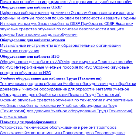
Печатные пособия по информатике
Интерактивные учебные пособия
Оборудование для кабинета ОБЗР
Цифровые лаборатории и датчики по Основам безопасности и защиты
родины
Печатные пособия по Основам безопасности и защиты Родины
Интерактивные учебные пособия по ОБЗР
Приборы по ОБЗР
Экранно-
звуковые средства обучения по основам безопасности и защите
родины
Технические средства обучения
Оборудование для кабинета музыки
Музыкальные инструменты для образовательных организаций
Печатная продукция
Оборудование для кабинета ИЗО
Оборудование для кабинета ИЗО
Модели и муляжи
Печатные пособия
по ИЗО
Интерактивные учебные пособия по ИЗО
Экранно-звуковые
средства обучения по ИЗО
Учебное оборудование для кабинета Труда (Технология)
Технические средства обучения
Учебное оборудование для обработки
древесины
Учебное оборудование для обработки металла
Учебное
оборудование для обработки ткани
Плакаты Труд (Технология)
Экранно-звуковые средства обучения по технологии
Интерактивные
учебные пособия по технологии
Учебное оборудование Труд
(Технология) для девочек
Учебное оборудование Труд (Технология)
для мальчиков
Плакаты для профобразования
Устройство, техническое обслуживание и ремонт тракторов
Сельскохозяйственные машины
Поварское дело
Товароведение