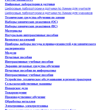
Цифровые лаборатории и датчики
Цифровые лаборатории и датчики по Химии для учителя
Цифровые лаборатории и датчики по Химии для учеников
Технические средства обучения по химии
Наборы химических реактивов (ОС)
Наборы химических реактивов (ВС)
Материалы
Натурально-интерактивные пособия
Комплект коллекций
Приборы, наборы посуды и принадлежностей для химического
эксперимента
Модели
Печатные пособия
Интерактивные учебные пособия
Экранно-звуковые средства обучения
Печатные пособия по информатике
Интерактивные учебные пособия
Устройство, техническое обслуживание и ремонт тракторов
Сельскохозяйственные машины
Поварское дело
Товароведение
Производственное обучение
Обработка металлов
Электроника, электротехника