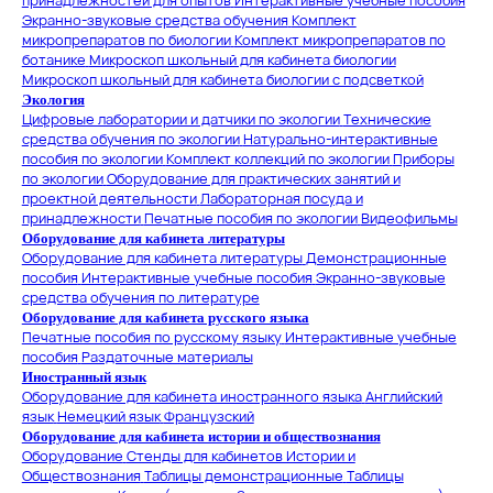
принадлежностей для опытов
Интерактивные учебные пособия
Экранно-звуковые средства обучения
Комплект
микропрепаратов по биологии
Комплект микропрепаратов по
ботанике
Микроскоп школьный для кабинета биологии
Микроскоп школьный для кабинета биологии с подсветкой
Экология
Цифровые лаборатории и датчики по экологии
Технические
средства обучения по экологии
Натурально-интерактивные
пособия по экологии
Комплект коллекций по экологии
Приборы
по экологии
Оборудование для практических занятий и
проектной деятельности
Лабораторная посуда и
принадлежности
Печатные пособия по экологии
Видеофильмы
Оборудование для кабинета литературы
Оборудование для кабинета литературы
Демонстрационные
пособия
Интерактивные учебные пособия
Экранно-звуковые
средства обучения по литературе
Оборудование для кабинета русского языка
Печатные пособия по русскому языку
Интерактивные учебные
пособия
Раздаточные материалы
Иностранный язык
Оборудование для кабинета иностранного языка
Английский
язык
Немецкий язык
Французский
Оборудование для кабинета истории и обществознания
Оборудование
Стенды для кабинетов Истории и
Обществознания
Таблицы демонстрационные
Таблицы