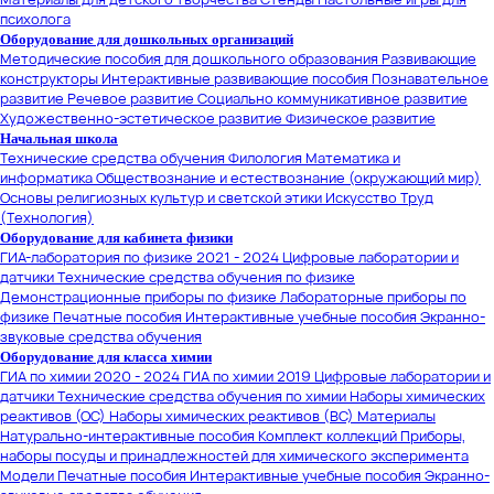
психолога
Оборудование для дошкольных организаций
Методические пособия для дошкольного образования
Развивающие
конструкторы
Интерактивные развивающие пособия
Познавательное
развитие
Речевое развитие
Социально коммуникативное развитие
Художественно-эстетическое развитие
Физическое развитие
Начальная школа
Технические средства обучения
Филология
Математика и
информатика
Обществознание и естествознание (окружающий мир)
Основы религиозных культур и светской этики
Искусство
Труд
(Технология)
Оборудование для кабинета физики
ГИА-лаборатория по физике 2021 - 2024
Цифровые лаборатории и
датчики
Технические средства обучения по физике
Демонстрационные приборы по физике
Лабораторные приборы по
физике
Печатные пособия
Интерактивные учебные пособия
Экранно-
звуковые средства обучения
Оборудование для класса химии
ГИА по химии 2020 - 2024
ГИА по химии 2019
Цифровые лаборатории и
датчики
Технические средства обучения по химии
Наборы химических
реактивов (ОС)
Наборы химических реактивов (ВС)
Материалы
Натурально-интерактивные пособия
Комплект коллекций
Приборы,
наборы посуды и принадлежностей для химического эксперимента
Модели
Печатные пособия
Интерактивные учебные пособия
Экранно-