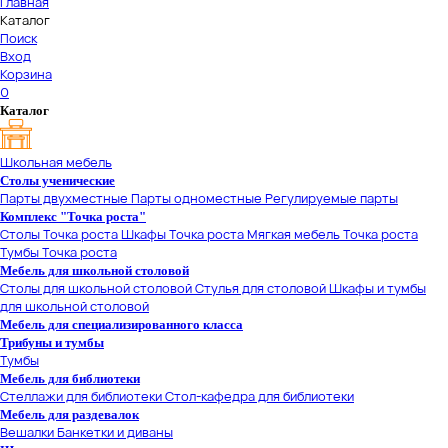
Главная
Каталог
Поиск
Вход
Корзина
0
Каталог
Школьная мебель
Столы ученические
Парты двухместные
Парты одноместные
Регулируемые парты
Комплекс "Точка роста"
Столы Точка роста
Шкафы Точка роста
Мягкая мебель Точка роста
Тумбы Точка роста
Мебель для школьной столовой
Столы для школьной столовой
Стулья для столовой
Шкафы и тумбы
для школьной столовой
Мебель для специализированного класса
Трибуны и тумбы
Тумбы
Мебель для библиотеки
Стеллажи для библиотеки
Стол-кафедра для библиотеки
Мебель для раздевалок
Вешалки
Банкетки и диваны