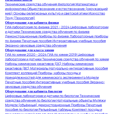
Технические средства обучения
Филология
Математика и
информатика
Обществознание и естествознание (окружающий
мир)
Основы религиозных культур и светской этики
Искусство
Труд (Технология)
Оборудование для кабинета физики
ГИА-лаборатория по физике 2021 - 2024
Цифровые лаборатории
и датчики
Технические средства обучения по физике
Демонстрационные приборы по физике
Лабораторные приборы
по физике
Печатные пособия
Интерактивные учебные пособия
Экранно-звуковые средства обучения
Оборудование для класса химии
ГИА по химии 2020 - 2024
ГИА по химии 2019
Цифровые
лаборатории и датчики
Технические средства обучения по химии
Наборы химических реактивов (ОС)
Наборы химических
реактивов (ВС)
Материалы
Натурально-интерактивные пособия
Комплект коллекций
Приборы, наборы посуды и
принадлежностей для химического эксперимента
Модели
Печатные пособия
Интерактивные учебные пособия
Экранно-
звуковые средства обучения
Оборудование для кабинета биологии
Цифровые лаборатории и датчики по биологии
Технические
средства обучения по биологии
Натуральные объекты
Муляжи
Модели (объёмные) демонстрационные
Приборы
Печатные
пособия по биологии
Рельефные таблицы
Комплект посуды и