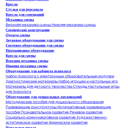
Кресла
Стулья для персонала
Кресла для совещаний
Механика сцены
Верхняя механика сцены
Нижняя механика сцены
Сценические конструкции
Одежда сцены
Звуковое оборудование для сцены
Световое оборудование для сцены
Проекционное оборудование
Кресла для сцены
Верхняя механика сцены
Нижняя механика сцены
Оборудование для кабинета психолога
Набор психолога с электронным образовательным модулем
Диагностические материалы
Набор игрушек и настольных игр
Материалы для детского творчества
Стенды
Настольные игры
для психолога
Оборудование для дошкольных организаций
Методические пособия для дошкольного образования
Развивающие конструкторы
Интерактивные развивающие
пособия
Познавательное развитие
Речевое развитие
Социально коммуникативное развитие
Художественно-
эстетическое развитие
Физическое развитие
Начальная школа