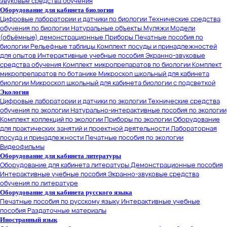
звуковые средства обучения
Оборудование для кабинета биологии
Цифровые лаборатории и датчики по биологии
Технические средства
обучения по биологии
Натуральные объекты
Муляжи
Модели
(объёмные) демонстрационные
Приборы
Печатные пособия по
биологии
Рельефные таблицы
Комплект посуды и принадлежностей
для опытов
Интерактивные учебные пособия
Экранно-звуковые
средства обучения
Комплект микропрепаратов по биологии
Комплект
микропрепаратов по ботанике
Микроскоп школьный для кабинета
биологии
Микроскоп школьный для кабинета биологии с подсветкой
Экология
Цифровые лаборатории и датчики по экологии
Технические средства
обучения по экологии
Натурально-интерактивные пособия по экологии
Комплект коллекций по экологии
Приборы по экологии
Оборудование
для практических занятий и проектной деятельности
Лабораторная
посуда и принадлежности
Печатные пособия по экологии
Видеофильмы
Оборудование для кабинета литературы
Оборудование для кабинета литературы
Демонстрационные пособия
Интерактивные учебные пособия
Экранно-звуковые средства
обучения по литературе
Оборудование для кабинета русского языка
Печатные пособия по русскому языку
Интерактивные учебные
пособия
Раздаточные материалы
Иностранный язык