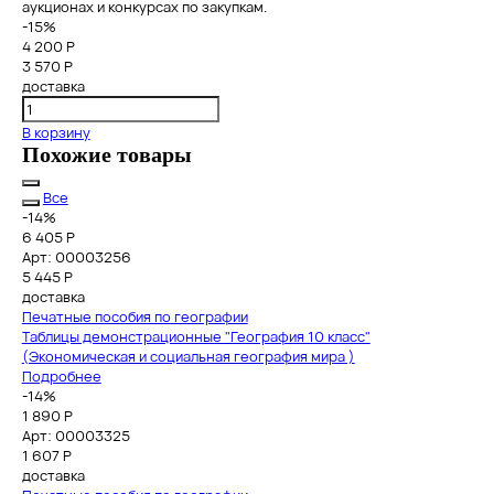
аукционах и конкурсах по закупкам.
-15%
4 200 Р
3 570 Р
доставка
В корзину
Похожие товары
Все
-14%
6 405 Р
Арт: 00003256
5 445
Р
доставка
Печатные пособия по географии
Таблицы демонстрационные "География 10 класс"
(Экономическая и социальная география мира )
Подробнее
-14%
1 890 Р
Арт: 00003325
1 607
Р
доставка