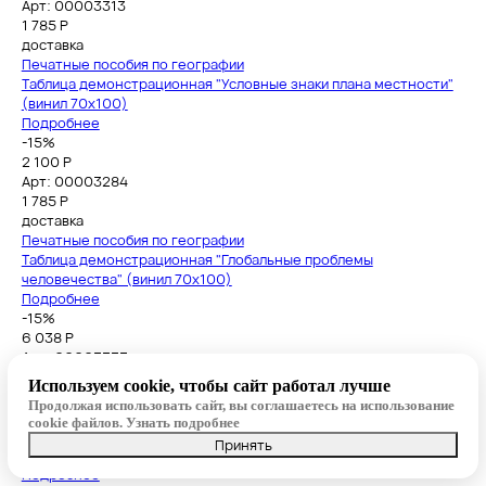
Арт: 00003313
1 785
Р
доставка
Печатные пособия по географии
Таблица демонстрационная "Условные знаки плана местности"
(винил 70x100)
Подробнее
-15%
2 100 Р
Арт: 00003284
1 785
Р
доставка
Печатные пособия по географии
Таблица демонстрационная "Глобальные проблемы
человечества" (винил 70x100)
Подробнее
-15%
6 038 Р
Арт: 00003333
5 132
Р
Используем cookie, чтобы сайт работал лучше
доставка
Продолжая использовать сайт, вы соглашаетесь на использование
Печатные пособия по географии
cookie файлов.
Узнать подробнее
Модель-аппликация "Сравнительные размеры Солнца, планет и
Принять
их спутников"
Подробнее