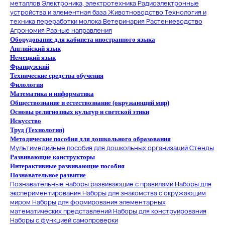
металлов
Электроника, электротехника
Радиоэлектронные
устройства и элементная база
Животноводство
Технология и
техника переработки молока
Ветеринария
Растениеводство
Агрономия
Разные направления
Оборудование для кабинета иностранного языка
Английский язык
Немецкий язык
Французский
Технические средства обучения
Филология
Математика и информатика
Обществознание и естествознание (окружающий мир)
Основы религиозных культур и светской этики
Искусство
Труд (Технология)
Методические пособия для дошкольного образования
Мультимедийные пособия для дошкольных организаций
Стенды
Развивающие конструкторы
Интерактивные развивающие пособия
Познавательное развитие
Познавательные наборы развивающие с правилами
Наборы для
экспериментирования
Наборы для знакомства с окружающим
миром
Наборы для формирования элементарных
математических представлений
Наборы для конструирования
Наборы с функцией самопроверки